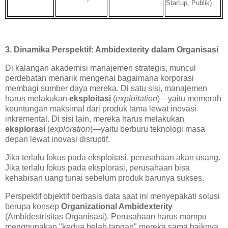
Startup, Publik)
3. Dinamika Perspektif: Ambidexterity dalam Organisasi
Di kalangan akademisi manajemen strategis, muncul
perdebatan menarik mengenai bagaimana korporasi
membagi sumber daya mereka. Di satu sisi, manajemen
harus melakukan
eksploitasi
(
exploitation
)—yaitu memerah
keuntungan maksimal dari produk lama lewat inovasi
inkremental. Di sisi lain, mereka harus melakukan
eksplorasi
(
exploration
)—yaitu berburu teknologi masa
depan lewat inovasi disruptif.
Jika terlalu fokus pada eksploitasi, perusahaan akan usang.
Jika terlalu fokus pada eksplorasi, perusahaan bisa
kehabisan uang tunai sebelum produk barunya sukses.
Perspektif objektif berbasis data saat ini menyepakati solusi
berupa konsep
Organizational Ambidexterity
(Ambidestrisitas Organisasi). Perusahaan harus mampu
menggunakan "kedua belah tangan" mereka sama baiknya.