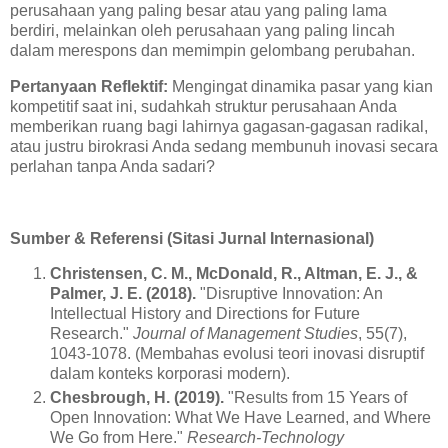
perusahaan yang paling besar atau yang paling lama
berdiri, melainkan oleh perusahaan yang paling lincah
dalam merespons dan memimpin gelombang perubahan.
Pertanyaan Reflektif:
Mengingat dinamika pasar yang kian
kompetitif saat ini, sudahkah struktur perusahaan Anda
memberikan ruang bagi lahirnya gagasan-gagasan radikal,
atau justru birokrasi Anda sedang membunuh inovasi secara
perlahan tanpa Anda sadari?
Sumber & Referensi (Sitasi Jurnal Internasional)
Christensen, C. M., McDonald, R., Altman, E. J., &
Palmer, J. E. (2018).
"Disruptive Innovation: An
Intellectual History and Directions for Future
Research."
Journal of Management Studies
, 55(7),
1043-1078. (Membahas evolusi teori inovasi disruptif
dalam konteks korporasi modern).
Chesbrough, H. (2019).
"Results from 15 Years of
Open Innovation: What We Have Learned, and Where
We Go from Here."
Research-Technology