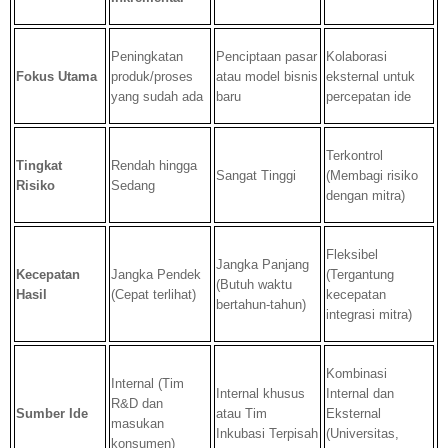
Peningkatan
Penciptaan pasar
Kolaborasi
Fokus Utama
produk/proses
atau model bisnis
eksternal untuk
yang sudah ada
baru
percepatan ide
Terkontrol
Tingkat
Rendah hingga
Sangat Tinggi
(Membagi risiko
Risiko
Sedang
dengan mitra)
Fleksibel
Jangka Panjang
Kecepatan
Jangka Pendek
(Tergantung
(Butuh waktu
Hasil
(Cepat terlihat)
kecepatan
bertahun-tahun)
integrasi mitra)
Kombinasi
Internal (Tim
Internal khusus
Internal dan
R&D dan
Sumber Ide
atau Tim
Eksternal
masukan
Inkubasi Terpisah
(Universitas,
konsumen)