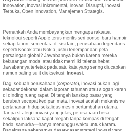
Innovation, Inovasi Inkremental, Inovasi Disruptif, Inovasi
Terbuka, Open Innovation, Manajemen Strategis.
Pernahkah Anda membayangkan mengapa raksasa
teknologi seperti Apple terus merilis seri ponsel baru hampir
setiap tahun, sementara di sisi lain, perusahaan legendaris
seperti Kodak atau Nokia justru terlempar dari peta
persaingan global? Jawabannya bukan karena mereka
kekurangan modal atau tidak memiliki talenta hebat.
Jawabannya terletak pada satu kata yang sering diucapkan
namun paling sulit dieksekusi:
Inovasi
.
Bagi sebuah perusahaan (
corporate
), inovasi bukan lagi
sekadar dekorasi dalam laporan tahunan atau slogan keren
di dinding ruang rapat. Di tengah lanskap pasar yang
berubah secepat kedipan mata, inovasi adalah mekanisme
pertahanan hidup sekaligus mesin pertumbuhan utama.
Tanpa strategi inovasi yang jelas, perusahaan besar
sekalipun laksana kapal megah tanpa kompas di tengah
badai samudra—hanya menunggu waktu untuk karam.
Bagaimana sebenarnya dasar-dasar strategi inovasi yang