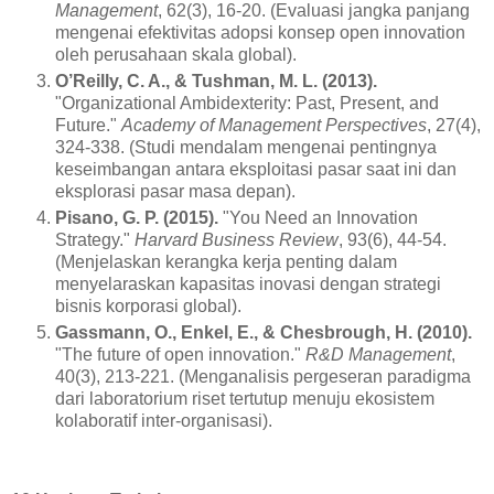
Management
, 62(3), 16-20. (Evaluasi jangka panjang
mengenai efektivitas adopsi konsep open innovation
oleh perusahaan skala global).
O’Reilly, C. A., & Tushman, M. L. (2013).
"Organizational Ambidexterity: Past, Present, and
Future."
Academy of Management Perspectives
, 27(4),
324-338. (Studi mendalam mengenai pentingnya
keseimbangan antara eksploitasi pasar saat ini dan
eksplorasi pasar masa depan).
Pisano, G. P. (2015).
"You Need an Innovation
Strategy."
Harvard Business Review
, 93(6), 44-54.
(Menjelaskan kerangka kerja penting dalam
menyelaraskan kapasitas inovasi dengan strategi
bisnis korporasi global).
Gassmann, O., Enkel, E., & Chesbrough, H. (2010).
"The future of open innovation."
R&D Management
,
40(3), 213-221. (Menganalisis pergeseran paradigma
dari laboratorium riset tertutup menuju ekosistem
kolaboratif inter-organisasi).