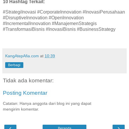
10 Hashtag Terkait:
#StrategiInovasi #CorporateInnovation #InovasiPerusahaan
#DisruptiveInnovation #OpenInnovation
#IncrementalInnovation #ManajemenStrategis
#TransformasiBisnis #InovasiBisnis #BusinessStrategy
KangAtepAfia.com
at
10:39
Berbagi
Tidak ada komentar:
Posting Komentar
Catatan: Hanya anggota dari blog ini yang dapat
mengirim komentar.
‹
›
Beranda