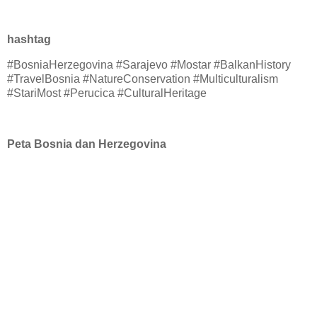
hashtag
#BosniaHerzegovina #Sarajevo #Mostar #BalkanHistory
#TravelBosnia #NatureConservation #Multiculturalism
#StariMost #Perucica #CulturalHeritage
Peta Bosnia dan Herzegovina