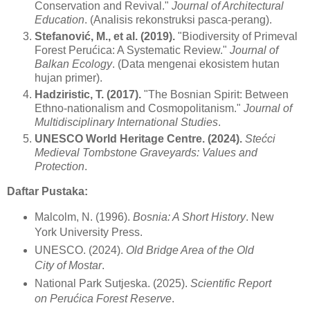
Conservation and Revival."
Journal of Architectural
Education
. (Analisis rekonstruksi pasca-perang).
Stefanović, M., et al. (2019).
"Biodiversity of Primeval
Forest Perućica: A Systematic Review."
Journal of
Balkan Ecology
. (Data mengenai ekosistem hutan
hujan primer).
Hadziristic, T. (2017).
"The Bosnian Spirit: Between
Ethno-nationalism and Cosmopolitanism."
Journal of
Multidisciplinary International Studies
.
UNESCO World Heritage Centre. (2024).
Stećci
Medieval Tombstone Graveyards: Values and
Protection
.
Daftar Pustaka:
Malcolm, N. (1996).
Bosnia: A Short History
. New
York University Press.
UNESCO. (2024).
Old Bridge Area of the Old
City of Mostar
.
National Park Sutjeska. (2025).
Scientific Report
on Perućica Forest Reserve
.