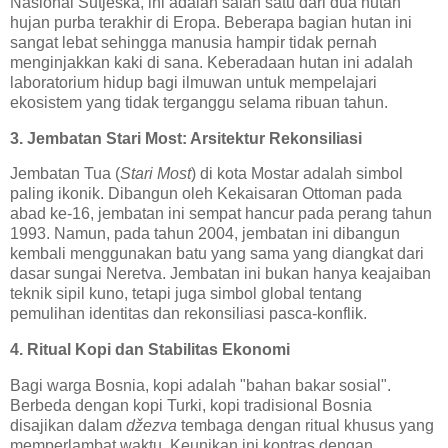
Nasional Sutjeska, ini adalah salah satu dari dua hutan
hujan purba terakhir di Eropa. Beberapa bagian hutan ini
sangat lebat sehingga manusia hampir tidak pernah
menginjakkan kaki di sana. Keberadaan hutan ini adalah
laboratorium hidup bagi ilmuwan untuk mempelajari
ekosistem yang tidak terganggu selama ribuan tahun.
3. Jembatan Stari Most: Arsitektur Rekonsiliasi
Jembatan Tua (
Stari Most
) di kota Mostar adalah simbol
paling ikonik. Dibangun oleh Kekaisaran Ottoman pada
abad ke-16, jembatan ini sempat hancur pada perang tahun
1993. Namun, pada tahun 2004, jembatan ini dibangun
kembali menggunakan batu yang sama yang diangkat dari
dasar sungai Neretva. Jembatan ini bukan hanya keajaiban
teknik sipil kuno, tetapi juga simbol global tentang
pemulihan identitas dan rekonsiliasi pasca-konflik.
4. Ritual Kopi dan Stabilitas Ekonomi
Bagi warga Bosnia, kopi adalah "bahan bakar sosial".
Berbeda dengan kopi Turki, kopi tradisional Bosnia
disajikan dalam
džezva
tembaga dengan ritual khusus yang
memperlambat waktu. Keunikan ini kontras dengan