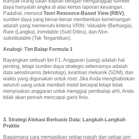
Banyak orang salah kaprah dengan menganggap sumber
daya hanyalah angka di atas kertas laporan keuangan.
Padahal, menurut
Teori Resource-Based View (RBV)
,
sumber daya yang benar-benar memberikan kemenangan
adalah yang memenuhi kriteria VRIN:
Valuable
(Berharga),
Rare
(Langka),
Inimitable
(Sulit Ditiru), dan
Non-
substitutable
(Tak Tergantikan).
Analogi: Tim Balap Formula 1
Bayangkan sebuah tim F1. Anggaran (uang) adalah hal
penting, tetapi sumber daya strategis sebenarnya adalah
data aerodinamis (teknologi), keahlian mekanik (SDM), dan
waktu yang digunakan untuk riset. Jika Anda menghabiskan
seluruh uang untuk membeli mobil tercepat tetapi tidak
menyisakan anggaran untuk menggaji pembalap ahli, Anda
tidak akan pernah mencapai garis finis.
3. Strategi Alokasi Berbasis Data: Langkah-Langkah
Praktis
Bagaimana cara memastikan setiap rupiah dan setiap jam