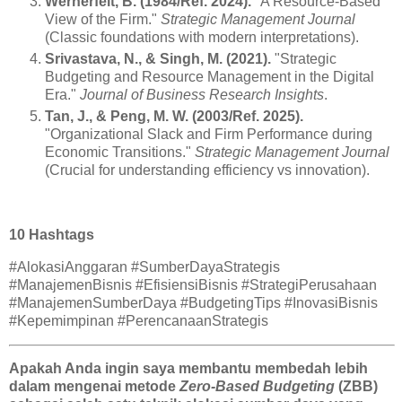
Wernerfelt, B. (1984/Ref. 2024).
"A Resource-Based
View of the Firm."
Strategic Management Journal
(Classic foundations with modern interpretations).
Srivastava, N., & Singh, M. (2021).
"Strategic
Budgeting and Resource Management in the Digital
Era."
Journal of Business Research Insights
.
Tan, J., & Peng, M. W. (2003/Ref. 2025).
"Organizational Slack and Firm Performance during
Economic Transitions."
Strategic Management Journal
(Crucial for understanding efficiency vs innovation).
10 Hashtags
#AlokasiAnggaran #SumberDayaStrategis
#ManajemenBisnis #EfisiensiBisnis #StrategiPerusahaan
#ManajemenSumberDaya #BudgetingTips #InovasiBisnis
#Kepemimpinan #PerencanaanStrategis
Apakah Anda ingin saya membantu membedah lebih
dalam mengenai metode
Zero-Based Budgeting
(ZBB)