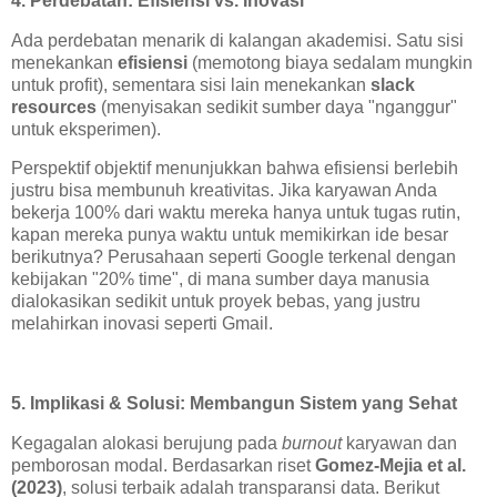
4. Perdebatan: Efisiensi vs. Inovasi
Ada perdebatan menarik di kalangan akademisi. Satu sisi
menekankan
efisiensi
(memotong biaya sedalam mungkin
untuk profit), sementara sisi lain menekankan
slack
resources
(menyisakan sedikit sumber daya "nganggur"
untuk eksperimen).
Perspektif objektif menunjukkan bahwa efisiensi berlebih
justru bisa membunuh kreativitas. Jika karyawan Anda
bekerja 100% dari waktu mereka hanya untuk tugas rutin,
kapan mereka punya waktu untuk memikirkan ide besar
berikutnya? Perusahaan seperti Google terkenal dengan
kebijakan "20% time", di mana sumber daya manusia
dialokasikan sedikit untuk proyek bebas, yang justru
melahirkan inovasi seperti Gmail.
5. Implikasi & Solusi: Membangun Sistem yang Sehat
Kegagalan alokasi berujung pada
burnout
karyawan dan
pemborosan modal. Berdasarkan riset
Gomez-Mejia et al.
(2023)
, solusi terbaik adalah transparansi data. Berikut