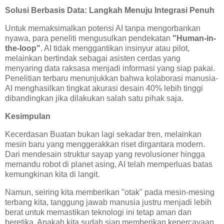
Solusi Berbasis Data: Langkah Menuju Integrasi Penuh
Untuk memaksimalkan potensi AI tanpa mengorbankan
nyawa, para peneliti mengusulkan pendekatan
"Human-in-
the-loop"
. AI tidak menggantikan insinyur atau pilot,
melainkan bertindak sebagai asisten cerdas yang
menyaring data raksasa menjadi informasi yang siap pakai.
Penelitian terbaru menunjukkan bahwa kolaborasi manusia-
AI menghasilkan tingkat akurasi desain 40% lebih tinggi
dibandingkan jika dilakukan salah satu pihak saja.
Kesimpulan
Kecerdasan Buatan bukan lagi sekadar tren, melainkan
mesin baru yang menggerakkan riset dirgantara modern.
Dari mendesain struktur sayap yang revolusioner hingga
memandu robot di planet asing, AI telah memperluas batas
kemungkinan kita di langit.
Namun, seiring kita memberikan "otak" pada mesin-mesing
terbang kita, tanggung jawab manusia justru menjadi lebih
berat untuk memastikan teknologi ini tetap aman dan
beretika. Apakah kita sudah siap memberikan kepercayaan