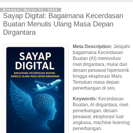
Minggu, Maret 01, 2026
Sayap Digital: Bagaimana Kecerdasan
Buatan Menulis Ulang Masa Depan
Dirgantara
Meta Description:
Jelajahi
bagaimana Kecerdasan
Buatan (AI) merevolusi
riset dirgantara, mulai dari
desain pesawat hipersonik
hingga eksplorasi Mars.
Temukan masa depan
penerbangan di sini.
Keywords:
Kecerdasan
Buatan, AI dirgantara, riset
penerbangan, desain
pesawat, eksplorasi luar
angkasa, machine learning
penerbangan.