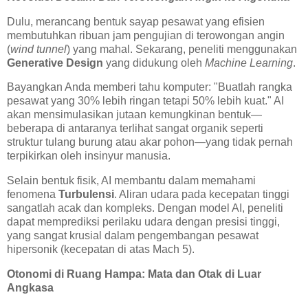
Dulu, merancang bentuk sayap pesawat yang efisien
membutuhkan ribuan jam pengujian di terowongan angin
(
wind tunnel
) yang mahal. Sekarang, peneliti menggunakan
Generative Design
yang didukung oleh
Machine Learning
.
Bayangkan Anda memberi tahu komputer: "Buatlah rangka
pesawat yang 30% lebih ringan tetapi 50% lebih kuat." AI
akan mensimulasikan jutaan kemungkinan bentuk—
beberapa di antaranya terlihat sangat organik seperti
struktur tulang burung atau akar pohon—yang tidak pernah
terpikirkan oleh insinyur manusia.
Selain bentuk fisik, AI membantu dalam memahami
fenomena
Turbulensi
. Aliran udara pada kecepatan tinggi
sangatlah acak dan kompleks. Dengan model AI, peneliti
dapat memprediksi perilaku udara dengan presisi tinggi,
yang sangat krusial dalam pengembangan pesawat
hipersonik (kecepatan di atas Mach 5).
Otonomi di Ruang Hampa: Mata dan Otak di Luar
Angkasa