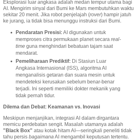
Eksplorasi luar angkasa adalah medan tempur utama bagi
AI. Mengirim sinyal dari Bumi ke Mars membutuhkan waktu
sekitar 20 menit. Jika robot penjelajah (
rover
) hampir jatuh
ke jurang, ia tidak bisa menunggu instruksi dari Bumi.
Pendaratan Presisi:
AI digunakan untuk
memproses citra permukaan planet secara
real-
time
guna menghindari bebatuan tajam saat
mendarat.
Pemeliharaan Prediktif:
Di Stasiun Luar
Angkasa Internasional (ISS), algoritma AI
menganalisis getaran dan suara mesin untuk
mendeteksi kerusakan sebelum benar-benar
terjadi. Ini seperti memiliki dokter mekanik yang
tidak pernah tidur.
Dilema dan Debat: Keamanan vs. Inovasi
Meskipun menjanjikan, integrasi AI dalam dirgantara
memicu perdebatan sengit. Masalah utamanya adalah
"Black Box"
atau kotak hitam AI—seringkali peneliti tidak
tahu persis
bagaimana
AI mengambil keputusan tertentu.