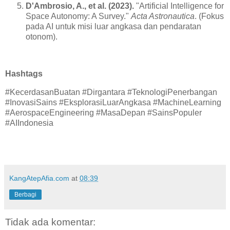
D'Ambrosio, A., et al. (2023).
"Artificial Intelligence for
Space Autonomy: A Survey."
Acta Astronautica
. (Fokus
pada AI untuk misi luar angkasa dan pendaratan
otonom).
Hashtags
#KecerdasanBuatan #Dirgantara #TeknologiPenerbangan
#InovasiSains #EksplorasiLuarAngkasa #MachineLearning
#AerospaceEngineering #MasaDepan #SainsPopuler
#AIIndonesia
KangAtepAfia.com
at
08:39
Berbagi
Tidak ada komentar: