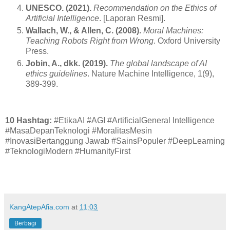
UNESCO. (2021).
Recommendation on the Ethics of
Artificial Intelligence
. [Laporan Resmi].
Wallach, W., & Allen, C. (2008).
Moral Machines:
Teaching Robots Right from Wrong
. Oxford University
Press.
Jobin, A., dkk. (2019).
The global landscape of AI
ethics guidelines
. Nature Machine Intelligence, 1(9),
389-399.
10 Hashtag:
#EtikaAI #AGI #ArtificialGeneral Intelligence
#MasaDepanTeknologi #MoralitasMesin
#InovasiBertanggung Jawab #SainsPopuler #DeepLearning
#TeknologiModern #HumanityFirst
KangAtepAfia.com
at
11:03
Berbagi