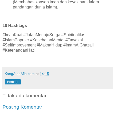
(Membahas konsep iman dan keyakinan dalam
pandangan dunia Islam).
10 Hashtags
#ImanKuat #JalanMenujuSurga #Spiritualitas
#IslamPopuler #KesehatanMental #Tawakal
#SelfImprovement #MaknaHidup #ImamAlGhazali
#KetenanganHati
KangAtepAfia.com
at
14:15
Berbagi
Tidak ada komentar:
Posting Komentar