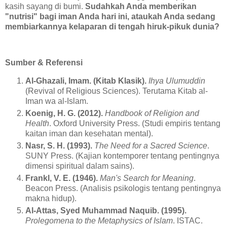
kasih sayang di bumi.
Sudahkah Anda memberikan
"nutrisi" bagi iman Anda hari ini, ataukah Anda sedang
membiarkannya kelaparan di tengah hiruk-pikuk dunia?
Sumber & Referensi
Al-Ghazali, Imam. (Kitab Klasik).
Ihya Ulumuddin
(Revival of Religious Sciences). Terutama Kitab al-
Iman wa al-Islam.
Koenig, H. G. (2012).
Handbook of Religion and
Health
. Oxford University Press. (Studi empiris tentang
kaitan iman dan kesehatan mental).
Nasr, S. H. (1993).
The Need for a Sacred Science
.
SUNY Press. (Kajian kontemporer tentang pentingnya
dimensi spiritual dalam sains).
Frankl, V. E. (1946).
Man's Search for Meaning
.
Beacon Press. (Analisis psikologis tentang pentingnya
makna hidup).
Al-Attas, Syed Muhammad Naquib. (1995).
Prolegomena to the Metaphysics of Islam
. ISTAC.