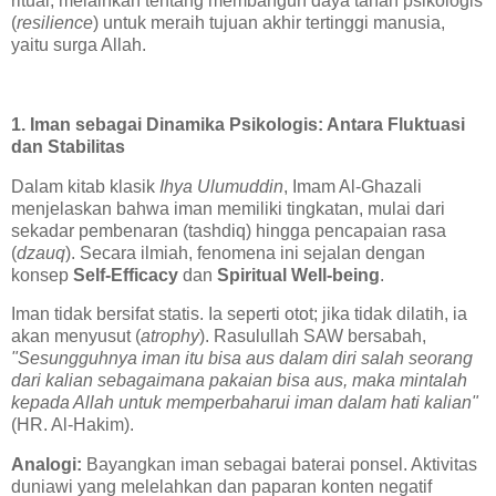
ritual, melainkan tentang membangun daya tahan psikologis
(
resilience
) untuk meraih tujuan akhir tertinggi manusia,
yaitu surga Allah.
1. Iman sebagai Dinamika Psikologis: Antara Fluktuasi
dan Stabilitas
Dalam kitab klasik
Ihya Ulumuddin
, Imam Al-Ghazali
menjelaskan bahwa iman memiliki tingkatan, mulai dari
sekadar pembenaran (tashdiq) hingga pencapaian rasa
(
dzauq
). Secara ilmiah, fenomena ini sejalan dengan
konsep
Self-Efficacy
dan
Spiritual Well-being
.
Iman tidak bersifat statis. Ia seperti otot; jika tidak dilatih, ia
akan menyusut (
atrophy
). Rasulullah SAW bersabah,
"Sesungguhnya iman itu bisa aus dalam diri salah seorang
dari kalian sebagaimana pakaian bisa aus, maka mintalah
kepada Allah untuk memperbaharui iman dalam hati kalian"
(HR. Al-Hakim).
Analogi:
Bayangkan iman sebagai baterai ponsel. Aktivitas
duniawi yang melelahkan dan paparan konten negatif