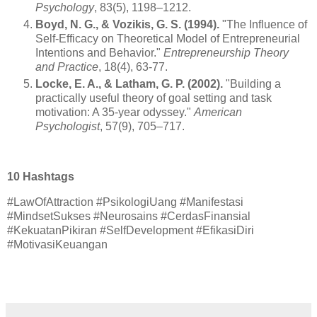
Psychology
, 83(5), 1198–1212.
Boyd, N. G., & Vozikis, G. S. (1994).
"The Influence of
Self-Efficacy on Theoretical Model of Entrepreneurial
Intentions and Behavior."
Entrepreneurship Theory
and Practice
, 18(4), 63-77.
Locke, E. A., & Latham, G. P. (2002).
"Building a
practically useful theory of goal setting and task
motivation: A 35-year odyssey."
American
Psychologist
, 57(9), 705–717.
10 Hashtags
#LawOfAttraction #PsikologiUang #Manifestasi
#MindsetSukses #Neurosains #CerdasFinansial
#KekuatanPikiran #SelfDevelopment #EfikasiDiri
#MotivasiKeuangan