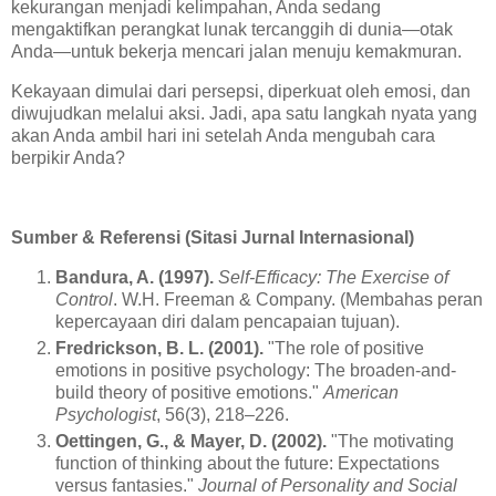
kekurangan menjadi kelimpahan, Anda sedang
mengaktifkan perangkat lunak tercanggih di dunia—otak
Anda—untuk bekerja mencari jalan menuju kemakmuran.
Kekayaan dimulai dari persepsi, diperkuat oleh emosi, dan
diwujudkan melalui aksi. Jadi, apa satu langkah nyata yang
akan Anda ambil hari ini setelah Anda mengubah cara
berpikir Anda?
Sumber & Referensi (Sitasi Jurnal Internasional)
Bandura, A. (1997).
Self-Efficacy: The Exercise of
Control
. W.H. Freeman & Company. (Membahas peran
kepercayaan diri dalam pencapaian tujuan).
Fredrickson, B. L. (2001).
"The role of positive
emotions in positive psychology: The broaden-and-
build theory of positive emotions."
American
Psychologist
, 56(3), 218–226.
Oettingen, G., & Mayer, D. (2002).
"The motivating
function of thinking about the future: Expectations
versus fantasies."
Journal of Personality and Social