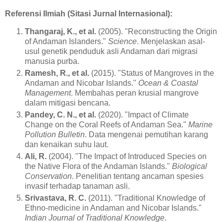
Referensi Ilmiah (Sitasi Jurnal Internasional):
Thangaraj, K., et al.
(2005). "Reconstructing the Origin
of Andaman Islanders."
Science
. Menjelaskan asal-
usul genetik penduduk asli Andaman dari migrasi
manusia purba.
Ramesh, R., et al.
(2015). "Status of Mangroves in the
Andaman and Nicobar Islands."
Ocean & Coastal
Management
. Membahas peran krusial mangrove
dalam mitigasi bencana.
Pandey, C. N., et al.
(2020). "Impact of Climate
Change on the Coral Reefs of Andaman Sea."
Marine
Pollution Bulletin
. Data mengenai pemutihan karang
dan kenaikan suhu laut.
Ali, R.
(2004). "The Impact of Introduced Species on
the Native Flora of the Andaman Islands."
Biological
Conservation
. Penelitian tentang ancaman spesies
invasif terhadap tanaman asli.
Srivastava, R. C.
(2011). "Traditional Knowledge of
Ethno-medicine in Andaman and Nicobar Islands."
Indian Journal of Traditional Knowledge
.