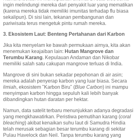
ingin melindungi mereka dari penyakit luar yang mematikan
(karena mereka tidak memiliki imunitas terhadap flu biasa
sekalipun). Di sisi lain, tekanan pembangunan dan
pariwisata terus mengetuk pintu rumah mereka.
3. Ekosistem Laut: Benteng Pertahanan dari Karbon
Jika kita menyelam ke bawah permukaan airnya, kita akan
menemukan keajaiban lain:
Hutan Mangrove dan
Terumbu Karang
. Kepulauan Andaman dan Nikobar
memiliki salah satu cakupan mangrove terluas di India.
Mangrove di sini bukan sekadar pepohonan di air asin;
mereka adalah penyerap karbon yang luar biasa. Secara
ilmiah, ekosistem "Karbon Biru" (
Blue Carbon
) ini mampu
menyimpan karbon hingga sepuluh kali lebih banyak
dibandingkan hutan daratan per hektar.
Namun, data satelit terbaru menunjukkan adanya degradasi
yang mengkhawatirkan. Peristiwa pemutihan karang (
coral
bleaching
) akibat kenaikan suhu laut di Samudra Hindia
telah merusak sebagian besar terumbu karang di sekitar
Pulau Havelock dan Neil. Tanpa terumbu karang yang