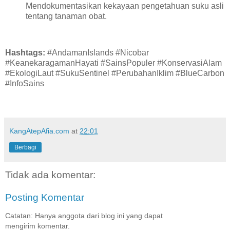
Mendokumentasikan kekayaan pengetahuan suku asli
tentang tanaman obat.
Hashtags:
#AndamanIslands #Nicobar
#KeanekaragamanHayati #SainsPopuler #KonservasiAlam
#EkologiLaut #SukuSentinel #PerubahanIklim #BlueCarbon
#InfoSains
KangAtepAfia.com
at
22:01
Berbagi
Tidak ada komentar:
Posting Komentar
Catatan: Hanya anggota dari blog ini yang dapat
mengirim komentar.