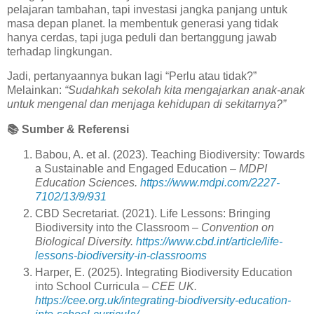
pelajaran tambahan, tapi investasi jangka panjang untuk
masa depan planet. Ia membentuk generasi yang tidak
hanya cerdas, tapi juga peduli dan bertanggung jawab
terhadap lingkungan.
Jadi, pertanyaannya bukan lagi “Perlu atau tidak?”
Melainkan:
“Sudahkah sekolah kita mengajarkan anak-anak
untuk mengenal dan menjaga kehidupan di sekitarnya?”
📚
Sumber & Referensi
Babou, A. et al. (2023). Teaching Biodiversity: Towards
a Sustainable and Engaged Education –
MDPI
Education Sciences.
https://www.mdpi.com/2227-
7102/13/9/931
CBD Secretariat. (2021). Life Lessons: Bringing
Biodiversity into the Classroom –
Convention on
Biological Diversity.
https://www.cbd.int/article/life-
lessons-biodiversity-in-classrooms
Harper, E. (2025). Integrating Biodiversity Education
into School Curricula –
CEE UK.
https://cee.org.uk/integrating-biodiversity-education-