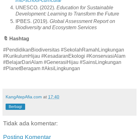
into-school-curricula/
UNESCO. (2022).
Education for Sustainable
Development: Learning to Transform the Future
IPBES. (2019).
Global Assessment Report on
Biodiversity and Ecosystem Services
🔖
Hashtag
#PendidikanBiodiversitas #SekolahRamahLingkungan
#KurikulumHijau #KesadaranEkologi #KonservasiAlam
#BelajarDariAlam #GenerasiHijau #SainsLingkungan
#PlanetBeragam #AksiLingkungan
KangAtepAfia.com
at
17:40
Berbagi
Tidak ada komentar:
Posting Komentar