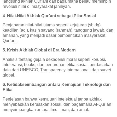
langsung akhlak Qur’ani dan bagaimana beliau memimpin
revolusi nilai di masyarakat jahiliyah.
4. Nilai-Nilai Akhlak Qur’ani sebagai Pilar Sosial
Penjabaran nilai-nilai utama seperti kejujuran (shidq),
keadilan (adl), kasih sayang (rahmah), tanggung jawab, dan
amanah, yang menjadi dasar pembentukan masyarakat
Qur’ani.
5. Krisis Akhlak Global di Era Modern
Analisis tentang gejala dekadensi moral seperti korupsi,
intoleransi, hoaks, dan penurunan etika sosial, berdasarkan
data dari UNESCO, Transparency International, dan survei
global.
6. Ketidakseimbangan antara Kemajuan Teknologi dan
Etika
Penjelasan bahwa kemajuan intelektual tanpa akhlak
menyebabkan kerusakan sosial, dan bagaimana Al-Qur’an
menyeimbangkan antara ilmu, iman, dan amal.