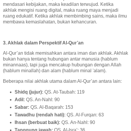
mendasari kebijakan, maka keadilan terwujud. Ketika
akhlak mengisi ruang digital, maka ruang maya menjadi
ruang edukatif. Ketika akhlak membimbing sains, maka ilmu
membawa kemaslahatan, bukan kehancuran.
3. Akhlak dalam Perspektif Al-Qur’an
Al-Qur’an tidak memisahkan antara iman dan akhlak. Akhlak
bukan hanya tentang hubungan antar manusia (hablum
minannaas), tapi juga mencakup hubungan dengan Allah
(hablum minallah) dan alam (hablum minal 'alam).
Beberapa nilai akhlak utama dalam Al-Qur’an antara lain:
Shidq (jujur):
QS. At-Taubah: 119
Adil:
QS. An-Nahl: 90
Sabar:
QS. Al-Baqarah: 153
Tawadhu (rendah hati):
QS. Al-Furqan: 63
Ihsan (berbuat baik):
QS. An-Nahl: 90
Tanggung jawab:
QS. Al-Isra’: 36