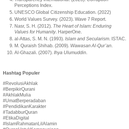
Perceptions Index.
UNESCO Global Citizenship Education. (2022)
World Values Survey. (2023). Wave 7 Report.
Nasr, S. H. (2012).
The Heart of Islam: Enduring
Values for Humanity
. HarperOne.
al-Attas, S. M. N. (1993).
Islam and Secularism
. ISTAC.
M. Quraish Shihab. (2009).
Wawasan Al-Qur’an
.
Al-Ghazali. (2007).
Ihya Ulumuddin
.
Hashtag Populer
#RevolusiAkhlak
#BerpikirQurani
#AkhlakMulia
#UmatBerperadaban
#PendidikanKarakter
#TadabburQuran
#EtikaDigital
#IslamRahmatanLilAlamin