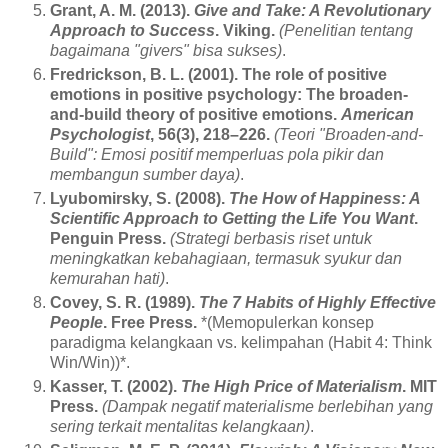
Grant, A. M. (2013).
Give and Take: A Revolutionary
Approach to Success
. Viking.
(Penelitian tentang
bagaimana "givers" bisa sukses)
.
Fredrickson, B. L. (2001). The role of positive
emotions in positive psychology: The broaden-
and-build theory of positive emotions.
American
Psychologist
, 56(3), 218–226.
(Teori "Broaden-and-
Build": Emosi positif memperluas pola pikir dan
membangun sumber daya)
.
Lyubomirsky, S. (2008).
The How of Happiness: A
Scientific Approach to Getting the Life You Want
.
Penguin Press.
(Strategi berbasis riset untuk
meningkatkan kebahagiaan, termasuk syukur dan
kemurahan hati)
.
Covey, S. R. (1989).
The 7 Habits of Highly Effective
People
. Free Press.
*(Memopulerkan konsep
paradigma kelangkaan vs. kelimpahan (Habit 4: Think
Win/Win))*.
Kasser, T. (2002).
The High Price of Materialism
. MIT
Press.
(Dampak negatif materialisme berlebihan yang
sering terkait mentalitas kelangkaan)
.