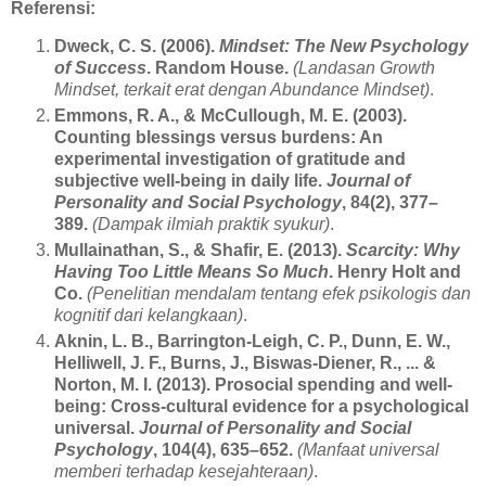
Referensi:
Dweck, C. S. (2006).
Mindset: The New Psychology
of Success
. Random House.
(Landasan Growth
Mindset, terkait erat dengan Abundance Mindset)
.
Emmons, R. A., & McCullough, M. E. (2003).
Counting blessings versus burdens: An
experimental investigation of gratitude and
subjective well-being in daily life.
Journal of
Personality and Social Psychology
, 84(2), 377–
389.
(Dampak ilmiah praktik syukur)
.
Mullainathan, S., & Shafir, E. (2013).
Scarcity: Why
Having Too Little Means So Much
. Henry Holt and
Co.
(Penelitian mendalam tentang efek psikologis dan
kognitif dari kelangkaan)
.
Aknin, L. B., Barrington-Leigh, C. P., Dunn, E. W.,
Helliwell, J. F., Burns, J., Biswas-Diener, R., ... &
Norton, M. I. (2013). Prosocial spending and well-
being: Cross-cultural evidence for a psychological
universal.
Journal of Personality and Social
Psychology
, 104(4), 635–652.
(Manfaat universal
memberi terhadap kesejahteraan)
.