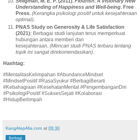
Seligman, M. E. P. (2011).
Flourish: A Visionary New
Understanding of Happiness and Well-being
. Free
Press.
(Kerangka psikologi positif untuk kesejahteraan
optimal)
.
PNAS Study on Generosity & Life Satisfaction
(2021):
Berbagai studi lanjutan terus memperkuat
hubungan antara memberi dan
kesejahteraan.
(Mencari studi PNAS terbaru tentang
topik ini sangat direkomendasikan)
.
Hashtag:
#MentalitasKelimpahan #AbundanceMindset
#MindsetPositif #RasaSyukur #BerbagiBerarti
#Kebahagiaan #KesehatanMental #PengembanganDiri
#PsikologiPositif #SuksesSejati #Kolaborasi
#HidupBerlimpah
KangAtepAfia.com
at
09:30
Berbagi