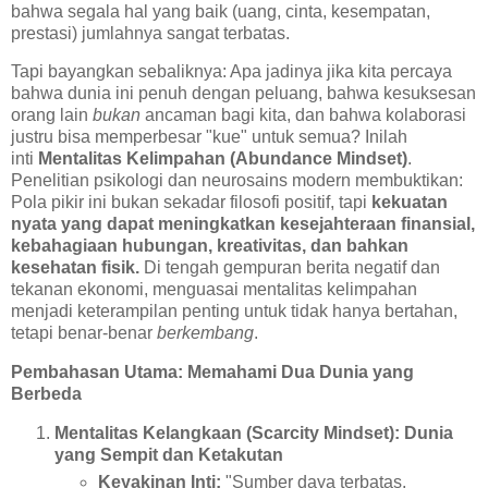
bahwa segala hal yang baik (uang, cinta, kesempatan,
prestasi) jumlahnya sangat terbatas.
Tapi bayangkan sebaliknya: Apa jadinya jika kita percaya
bahwa dunia ini penuh dengan peluang, bahwa kesuksesan
orang lain
bukan
ancaman bagi kita, dan bahwa kolaborasi
justru bisa memperbesar "kue" untuk semua? Inilah
inti
Mentalitas Kelimpahan (Abundance Mindset)
.
Penelitian psikologi dan neurosains modern membuktikan:
Pola pikir ini bukan sekadar filosofi positif, tapi
kekuatan
nyata yang dapat meningkatkan kesejahteraan finansial,
kebahagiaan hubungan, kreativitas, dan bahkan
kesehatan fisik.
Di tengah gempuran berita negatif dan
tekanan ekonomi, menguasai mentalitas kelimpahan
menjadi keterampilan penting untuk tidak hanya bertahan,
tetapi benar-benar
berkembang
.
Pembahasan Utama: Memahami Dua Dunia yang
Berbeda
Mentalitas Kelangkaan (Scarcity Mindset): Dunia
yang Sempit dan Ketakutan
Keyakinan Inti:
"Sumber daya terbatas.