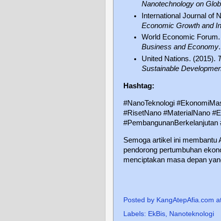
Nanotechnology on Globa
International Journal of
Economic Growth and In
World Economic Forum.
Business and Economy
.
United Nations. (2015).
Sustainable Developmen
Hashtag:
#NanoTeknologi #EkonomiMas
#RisetNano #MaterialNano #Ef
#PembangunanBerkelanjutan
Semoga artikel ini membantu
pendorong pertumbuhan ekonom
menciptakan masa depan yang l
Posted by
KangAtepAfia.com
a
Labels:
EkBis
,
Nanoteknologi