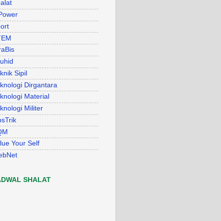
alat
Power
ort
TEM
raBis
uhid
knik Sipil
knologi Dirgantara
knologi Material
knologi Militer
psTrik
QM
lue Your Self
ebNet
ADWAL SHALAT