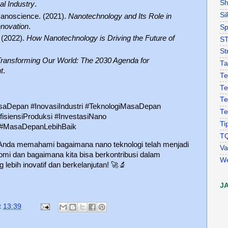
Sh
l Industry
.
Si
 Nanoscience. (2021).
Nanotechnology and Its Role in
novation
.
Sp
 (2022).
How Nanotechnology is Driving the Future of
S
St
Transforming Our World: The 2030 Agenda for
Ta
t
.
Te
Te
Te
aDepan #InovasiIndustri #TeknologiMasaDepan
Te
isiensiProduksi #InvestasiNano
Ti
 #MasaDepanLebihBaik
T
 Anda memahami bagaimana nano teknologi telah menjadi
Va
i dan bagaimana kita bisa berkontribusi dalam
W
ebih inovatif dan berkelanjutan!
🚀🔬
J
t
13:39