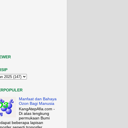
IEWER
RSIP
ERPOPULER
Manfaat dan Bahaya
Ozon Bagi Manusia
KangAtepAfia.com -
Di atas lengkung
permukaan Bumi
rdapat beberapa lapisan
mosfer seperti troposfer,