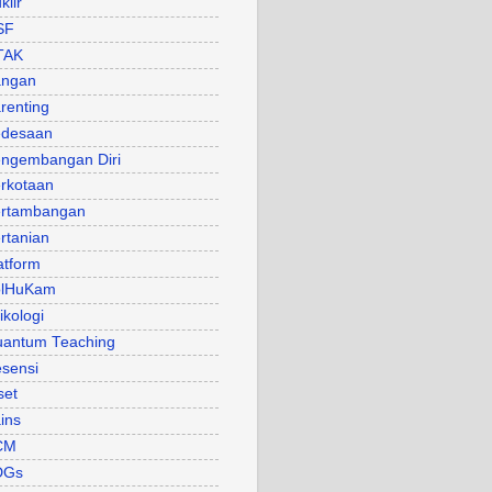
klir
SF
TAK
angan
renting
desaan
ngembangan Diri
rkotaan
rtambangan
rtanian
atform
olHuKam
ikologi
antum Teaching
sensi
set
ins
CM
DGs