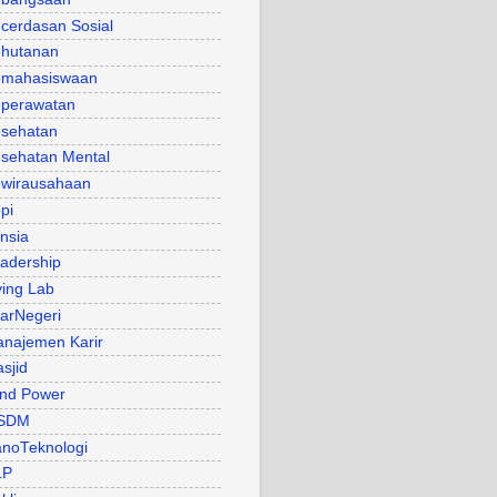
cerdasan Sosial
hutanan
mahasiswaan
perawatan
sehatan
sehatan Mental
wirausahaan
pi
nsia
adership
ving Lab
arNegeri
najemen Karir
sjid
nd Power
SDM
noTeknologi
LP