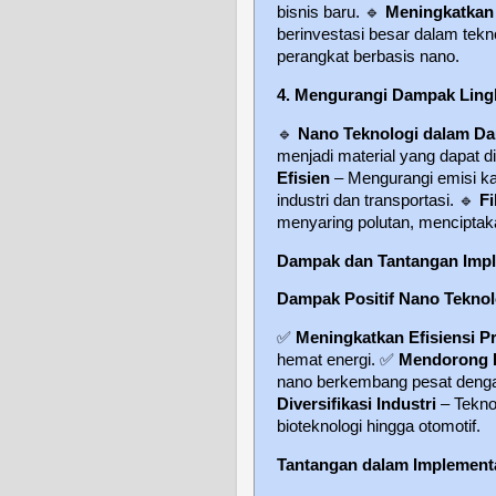
bisnis baru.
🔹
Meningkatkan 
berinvestasi besar dalam tek
perangkat berbasis nano.
4. Mengurangi Dampak Lin
🔹
Nano Teknologi dalam Da
menjadi material yang dapat 
Efisien
– Mengurangi emisi kar
industri dan transportasi.
🔹
Fi
menyaring polutan, menciptaka
Dampak dan Tantangan Impl
Dampak Positif Nano Tekno
✅
Meningkatkan Efisiensi P
hemat energi.
✅
Mendorong I
nano berkembang pesat denga
Diversifikasi Industri
– Teknol
bioteknologi hingga otomotif.
Tantangan dalam Implement