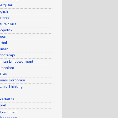
ergiBaru
glish
rmasi
ture Skills
opolitik
een
rbal
kmah
pnoterapi
uman Empowerment
maniora
dTek
ovasi Korporasi
lamic Thinking
kartaKita
pret
rya Ilmiah
bangsaan