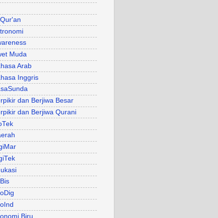
 Qur'an
tronomi
areness
et Muda
hasa Arab
hasa Inggris
asaSunda
rpikir dan Berjiwa Besar
rpikir dan Berjiwa Qurani
oTek
erah
giMar
giTek
ukasi
Bis
oDig
oInd
onomi Biru