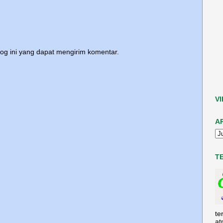
log ini yang dapat mengirim komentar.
V
A
T
te
at