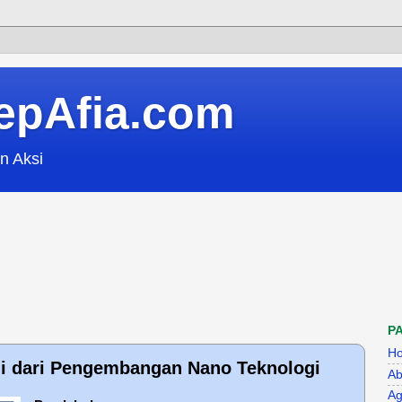
epAfia.com
n Aksi
P
H
 dari Pengembangan Nano Teknologi
Ab
Ag