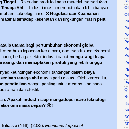
Nu
 Tinggi
– Riset dan produksi nano material memerlukan
O
 Tenaga Ahli
– Industri masih membutuhkan lebih banyak
emahami teknologi nano.
❌
Regulasi dan Keamanan
–
O
 material terhadap kesehatan dan lingkungan masih perlu
P
Pa
Pe
Pe
katalis utama bagi pertumbuhan ekonomi global
,
Pe
tri, membuka lapangan kerja baru, dan mendukung ekonomi
Pe
 nano, berbagai sektor industri dapat
mengurangi biaya
a saing, dan menciptakan produk yang lebih unggul
.
Pe
Pl
nyak keuntungan ekonomi, tantangan dalam
biaya
P
rsediaan tenaga ahli
masih perlu diatasi. Oleh karena itu,
Ps
dan pendidikan
sangat penting untuk memastikan nano
ara aman dan efektif.
Qu
Re
lah:
Apakah industri siap mengadopsi nano teknologi
Ri
si ekonomi masa depan?
🌍✨
Sa
S
S
Initiative (NNI). (2022).
Economic Impact of