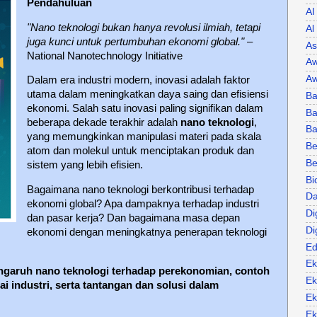
Pendahuluan
AI
"Nano teknologi bukan hanya revolusi ilmiah, tetapi
Al
juga kunci untuk pertumbuhan ekonomi global."
–
As
National Nanotechnology Initiative
Aw
Aw
Dalam era industri modern, inovasi adalah faktor
utama dalam meningkatkan daya saing dan efisiensi
Ba
ekonomi. Salah satu inovasi paling signifikan dalam
Ba
beberapa dekade terakhir adalah
nano teknologi
,
B
yang memungkinkan manipulasi materi pada skala
Be
atom dan molekul untuk menciptakan produk dan
Be
sistem yang lebih efisien.
Bi
Bagaimana nano teknologi berkontribusi terhadap
Da
ekonomi global? Apa dampaknya terhadap industri
Di
dan pasar kerja? Dan bagaimana masa depan
Di
ekonomi dengan meningkatnya penerapan teknologi
Ed
Ek
ngaruh nano teknologi terhadap perekonomian, contoh
Ek
 industri, serta tantangan dan solusi dalam
Ek
Ek