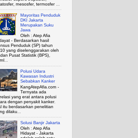
ratosfer, mesosfer, termosfer ...
Mayoritas Penduduk
DKI Jakarta
Merupakan Suku
Jawa
Oleh : Atep Afia
dayat - Berdasarkan hasil
nsus Penduduk (SP) tahun
10 yang diselenggarakan oleh
dan Pusat Statistik (BPS),
ml...
Polusi Udara
Kawasan Industri
Sebabkan Kanker
KangAtepAfia.com -
Ternyata ada
relasi yang erat antara polusi
ara dengan penyakit kanker.
l itu berdasarkan penelitian
ng dilaku...
Solusi Banjir Jakarta
Oleh : Atep Afia
Hidayat - Jakarta