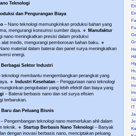
ano Teknologi
En
En
Produksi dan Pengurangan Biaya
Fa
no
– Nano teknologi memungkinkan produksi bahan yang
Fu
n lama, mengurangi konsumsi sumber daya.
🔹
Manufaktur
Ge
gi nano meningkatkan presisi dalam produksi
Gr
an alat medis, mengurangi pemborosan bahan baku.
🔹
Nano material dalam baterai dan panel surya meningkatkan
He
versi energi.
Hi
Hi
Berbagai Sektor Industri
H
 teknologi membantu mengembangkan perangkat yang
Hu
daya.
🔹
Industri Kesehatan
– Penggunaan nano teknologi
In
mungkinkan pengobatan yang lebih efektif dan biaya yang
In
gi
– Baterai berbasis nano dan sel surya efisien
Is
i terbarukan.
IT
 Baru dan Peluang Bisnis
Ja
– Pengembangan teknologi nano memerlukan ahli dalam
Je
an teknik.
🔹
Startup Berbasis Nano Teknologi
– Banyak
Ka
lan dengan inovasi berbasis nano, menciptakan peluang
Ke