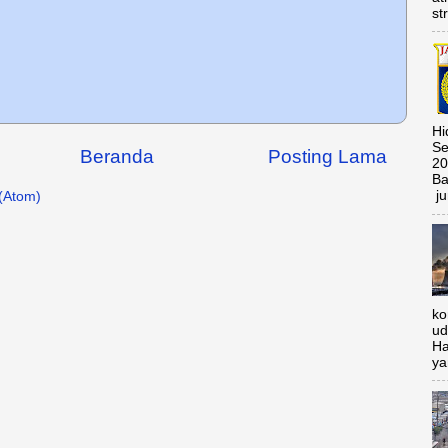
st
Hi
Se
Beranda
Posting Lama
20
Ba
ju
(Atom)
ko
ud
Ha
ya