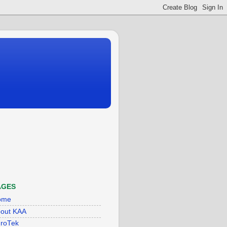
AGES
ome
out KAA
roTek