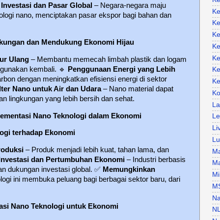
Investasi dan Pasar Global
– Negara-negara maju
Ke
nologi nano, menciptakan pasar ekspor bagi bahan dan
Ke
Ke
gkungan dan Mendukung Ekonomi Hijau
Ke
Ke
ur Ulang
– Membantu memecah limbah plastik dan logam
digunakan kembali.
🔹
Penggunaan Energi yang Lebih
Ke
bon dengan meningkatkan efisiensi energi di sektor
Ke
lter Nano untuk Air dan Udara
– Nano material dapat
Ko
n lingkungan yang lebih bersih dan sehat.
La
ementasi Nano Teknologi dalam Ekonomi
Le
Li
logi terhadap Ekonomi
Lu
roduksi
– Produk menjadi lebih kuat, tahan lama, dan
Ma
nvestasi dan Pertumbuhan Ekonomi
– Industri berbasis
Ma
n dukungan investasi global.
✅
Memungkinkan
Mi
ogi ini membuka peluang bagi berbagai sektor baru, dari
M
Na
asi Nano Teknologi untuk Ekonomi
N