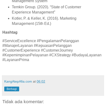
Management System
Temkin Group. (2020). “State of Customer
Experience Management”
Kotler, P. & Keller, K. (2016). Marketing
Management (15th Ed.)
Hashtag
#ServiceExcellence #PengalamanPelanggan
#ManajerLayanan #KepuasanPelanggan
#CustomerExperience #CustomerJourney
#KepemimpinanPelayanan #CXStrategy #BudayaLayanan
#LayananPrima
KangAtepAfia.com
at
06:02
Berbagi
Tidak ada komentar: