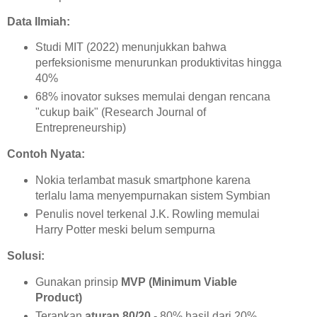
Data Ilmiah:
Studi MIT (2022) menunjukkan bahwa
perfeksionisme menurunkan produktivitas hingga
40%
68% inovator sukses memulai dengan rencana
"cukup baik" (Research Journal of
Entrepreneurship)
Contoh Nyata:
Nokia terlambat masuk smartphone karena
terlalu lama menyempurnakan sistem Symbian
Penulis novel terkenal J.K. Rowling memulai
Harry Potter meski belum sempurna
Solusi:
Gunakan prinsip
MVP (Minimum Viable
Product)
Terapkan
aturan 80/20
- 80% hasil dari 20%