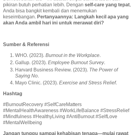
pikiran butuh perhatian lebih. Dengan
self-care yang tepat
,
Anda bisa bangkit kembali dan menemukan
keseimbangan.
Pertanyaannya: Langkah kecil apa yang
akan Anda ambil hari ini untuk merawat diri?
Sumber & Referensi
WHO. (2023).
Burnout in the Workplace
.
Gallup. (2023).
Employee Burnout Survey
.
Harvard Business Review. (2023).
The Power of
Saying No
.
Mayo Clinic. (2023).
Exercise and Stress Relief
.
Hashtag
#BurnoutRecovery #SelfCareMatters
#MentalHealthAwareness #WorkLifeBalance #StressRelief
#Mindfulness #HealthyLiving #AntiBurnout #SelfLove
#MentalWellbeing
Jangan tunggu sampai kehabisan tenaga—mulai rawat