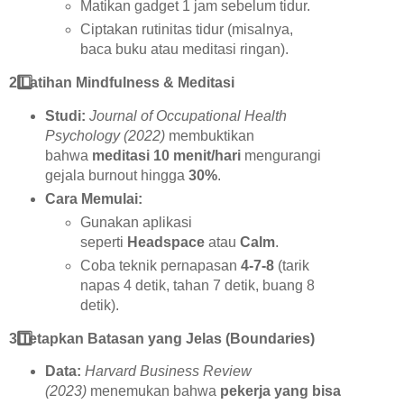
Matikan gadget 1 jam sebelum tidur.
Ciptakan rutinitas tidur (misalnya,
baca buku atau meditasi ringan).
2️
Latihan Mindfulness & Meditasi
Studi:
Journal of Occupational Health
Psychology (2022)
membuktikan
bahwa
meditasi 10 menit/hari
mengurangi
gejala burnout hingga
30%
.
Cara Memulai:
Gunakan aplikasi
seperti
Headspace
atau
Calm
.
Coba teknik pernapasan
4-7-8
(tarik
napas 4 detik, tahan 7 detik, buang 8
detik).
3️
Tetapkan Batasan yang Jelas (Boundaries)
Data:
Harvard Business Review
(2023)
menemukan bahwa
pekerja yang bisa