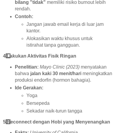
bilang "tidak"
memiliki risiko burnout lebih
rendah.
Contoh:
Jangan jawab email kerja di luar jam
kantor.
Alokasikan waktu khusus untuk
istirahat tanpa gangguan.
4️
Lakukan Aktivitas Fisik Ringan
Penelitian:
Mayo Clinic (2023)
menyatakan
bahwa
jalan kaki 30 menit/hari
meningkatkan
produksi endorfin (hormon bahagia).
Ide Gerakan:
Yoga
Bersepeda
Sekadar naik-turun tangga
5️
Reconnect dengan Hobi yang Menyenangkan
Fakta:
University of California