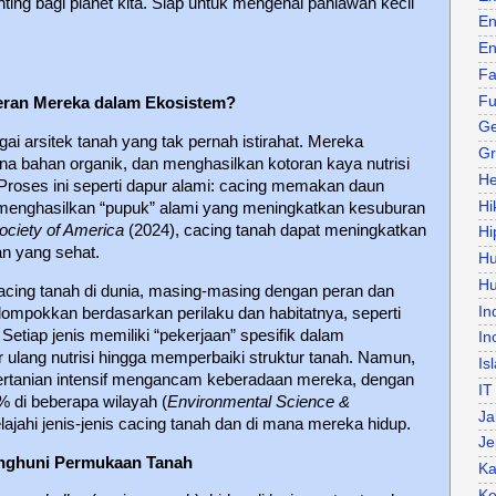
ng bagi planet kita. Siap untuk mengenal pahlawan kecil
En
En
Fa
Fu
eran Mereka dalam Ekosistem?
Ge
i arsitek tanah yang tak pernah istirahat. Mereka
Gr
a bahan organik, dan menghasilkan kotoran kaya nutrisi
He
roses ini seperti dapur alami: cacing memakan daun
Hi
menghasilkan “pupuk” alami yang meningkatkan kesuburan
ociety of America
(2024), cacing tanah dapat meningkatkan
Hi
an yang sehat.
H
Hu
cacing tanah di dunia, masing-masing dengan peran dan
In
lompokkan berdasarkan perilaku dan habitatnya, seperti
 Setiap jenis memiliki “pekerjaan” spesifik dalam
In
 ulang nutrisi hingga memperbaiki struktur tanah. Namun,
Is
 pertanian intensif mengancam keberadaan mereka, dengan
IT
% di beberapa wilayah (
Environmental Science &
Ja
jelajahi jenis-jenis cacing tanah dan di mana mereka hidup.
Je
enghuni Permukaan Tanah
Ka
Ke