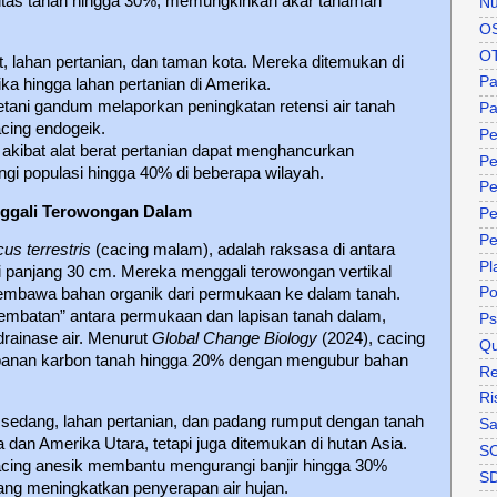
itas tanah hingga 30%, memungkinkan akar tanaman
Nu
O
O
, lahan pertanian, dan taman kota. Mereka ditemukan di
P
rika hingga lahan pertanian di Amerika.
 petani gandum melaporkan peningkatan retensi air tanah
Pa
acing endogeik.
Pe
akibat alat berat pertanian dapat menghancurkan
Pe
i populasi hingga 40% di beberapa wilayah.
Pe
nggali Terowongan Dalam
Pe
Pe
us terrestris
(cacing malam), adalah raksasa di antara
Pl
i panjang 30 cm. Mereka menggali terowongan vertikal
P
embawa bahan organik dari permukaan ke dalam tanah.
embatan” antara permukaan dan lapisan tanah dalam,
Ps
drainase air. Menurut
Global Change Biology
(2024), cacing
Qu
panan karbon tanah hingga 20% dengan mengubur bahan
Re
Ri
m sedang, lahan pertanian, dan padang rumput dengan tanah
Sa
an Amerika Utara, tetapi juga ditemukan di hutan Asia.
S
cacing anesik membantu mengurangi banjir hingga 30%
S
ng meningkatkan penyerapan air hujan.