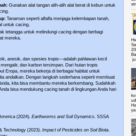
st
nah
: Gunakan alat tangan alih-alih alat berat di kebun untuk
cing.
up
: Tanaman seperti alfalfa menjaga kelembapan tanah,
l untuk cacing.
jak tetangga untuk melindungi cacing dengan berbagi
aat mereka.
Hi
Se
20
Ba
ik, anesik, dan spesies tropis—adalah pahlawan kecil
ju
mengalir, dan karbon tersimpan. Dari hutan tropis
t Eropa, mereka bekerja di berbagai habitat untuk
ta andalkan. Dengan langkah sederhana seperti membuat
isida, kita bisa membantu mereka berkembang. Sudahkah
nda bisa mendukung cacing tanah di lingkungan Anda hari
ko
ud
Ha
ya
 America (2024).
Earthworms and Soil Dynamics
. SSSA
& Technology (2023).
Impact of Pesticides on Soil Biota
.
ety.