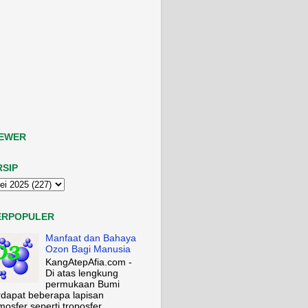
IEWER
RSIP
ERPOPULER
Manfaat dan Bahaya
Ozon Bagi Manusia
KangAtepAfia.com -
Di atas lengkung
permukaan Bumi
rdapat beberapa lapisan
mosfer seperti troposfer,