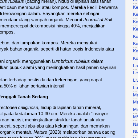
cus rubellus
(cacing merah), hidup di lapisan atas tanah
Ke
perti daun membusuk atau kompos. Mereka kecil, berwarna
li terowongan dalam. Bayangkan mereka sebagai
Ke
mendaur ulang sampah organik. Menurut
Journal of Soil
Ke
k mempercepat dekomposisi hingga 40%, menjadikan
Ke
kompos.
Ke
 kebun, dan tumpukan kompos. Mereka menyukai
Ke
ak bahan organik, seperti di hutan tropis Indonesia atau
Ke
Ko
etani organik menggunakan
Lumbricus rubellus
dalam
La
kan pupuk alami yang meningkatkan hasil panen sayuran
Le
entan terhadap pestisida dan kekeringan, yang dapat
Li
 50% di lahan pertanian intensif.
Lu
Ma
Penggali Tanah Sedang
Ma
rectodea caliginosa
, hidup di lapisan tanah mineral,
Mi
al pada kedalaman 10-30 cm. Mereka adalah “insinyur
M
an nutrisi, meningkatkan struktur tanah untuk akar
Na
 pucat, seperti abu-abu atau kekuningan, dan memakan
N
n organik mentah.
Nature
(2023) melaporkan bahwa cacing