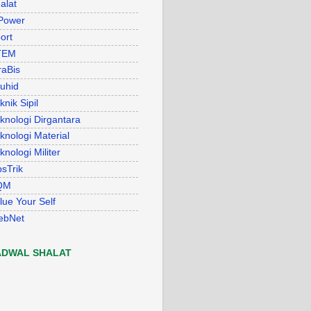
alat
Power
ort
TEM
raBis
uhid
knik Sipil
knologi Dirgantara
knologi Material
knologi Militer
psTrik
QM
lue Your Self
ebNet
ADWAL SHALAT