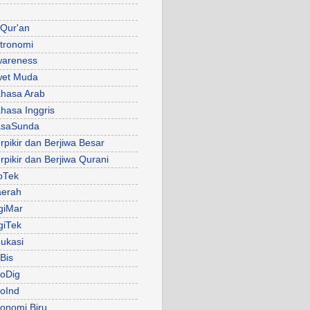
 Qur'an
tronomi
areness
et Muda
hasa Arab
hasa Inggris
asaSunda
rpikir dan Berjiwa Besar
rpikir dan Berjiwa Qurani
oTek
erah
giMar
giTek
ukasi
Bis
oDig
oInd
onomi Biru