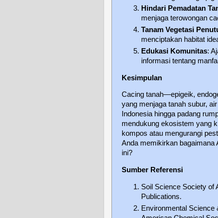
Hindari Pemadatan Ta
menjaga terowongan ca
Tanam Vegetasi Penut
menciptakan habitat idea
Edukasi Komunitas
: A
informasi tentang manf
Kesimpulan
Cacing tanah—epigeik, endoge
yang menjaga tanah subur, air 
Indonesia hingga padang rumpu
mendukung ekosistem yang ki
kompos atau mengurangi pest
Anda memikirkan bagaimana A
ini?
Sumber Referensi
Soil Science Society of
Publications.
Environmental Science 
American Chemical Soci