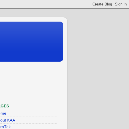
AGES
ome
out KAA
roTek