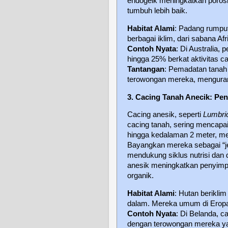
endogeik meningkatkan poros
tumbuh lebih baik.
Habitat Alami
: Padang rumput
berbagai iklim, dari sabana Af
Contoh Nyata
: Di Australia,
hingga 25% berkat aktivitas c
Tantangan
: Pemadatan tanah 
terowongan mereka, mengurang
3. Cacing Tanah Anecik: Pe
Cacing anesik, seperti
Lumbric
cacing tanah, sering mencapa
hingga kedalaman 2 meter, m
Bayangkan mereka sebagai “j
mendukung siklus nutrisi dan 
anesik meningkatkan penyim
organik.
Habitat Alami
: Hutan berikli
dalam. Mereka umum di Eropa d
Contoh Nyata
: Di Belanda, 
dengan terowongan mereka ya