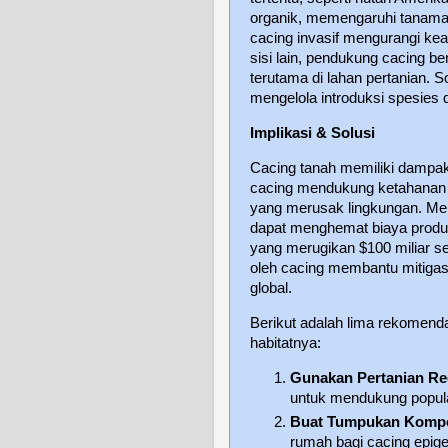
organik, memengaruhi tanama
cacing invasif mengurangi ke
sisi lain, pendukung cacing b
terutama di lahan pertanian. 
mengelola introduksi spesies d
Implikasi & Solusi
Cacing tanah memiliki dampak
cacing mendukung ketahanan 
yang merusak lingkungan. Me
dapat menghemat biaya produ
yang merugikan $100 miliar se
oleh cacing membantu mitigasi
global.
Berikut adalah lima rekomenda
habitatnya:
Gunakan Pertanian Re
untuk mendukung popula
Buat Tumpukan Komp
rumah bagi cacing epige