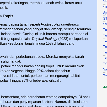
Sh
 seperti kekeringan, membuat tanah terlalu keras untuk
Si
esik.
Sp
m Tropis
S
St
nesia, cacing tanah seperti
Pontoscolex corethrurus
terhadap tanah yang hangat dan lembap, sering ditemukan
Ta
 kelapa sawit. Cacing ini unik karena mampu bertahan di
Te
t bagi spesies lain.
Tropical Ecology
(2023) melaporkan
Te
tkan kesuburan tanah hingga 15% di lahan yang
Te
Te
sawah, dan perkebunan tropis. Mereka menyukai tanah
Ti
 suhu hangat.
T
n, petani menggunakan cacing tropis untuk memulihkan
Va
atkan vegetasi hingga 20% dalam tiga tahun.
W
konversi lahan untuk perkebunan mengurangi habitat
ulasi hingga 35% di beberapa wilayah.
J
 bermanfaat, ada perdebatan tentang dampaknya. Di satu
esuburan dan penyimpanan karbon. Namun, di ekosistem
ka Utara, cacing invasif dapat mengganggu lapisan tanah