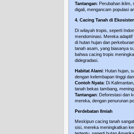
Tantangan
: Perubahan iklim,
digali, mengancam populasi an
4. Cacing Tanah di Ekosiste
Di wilayah tropis, seperti Indo
mendominasi. Mereka adaptif 
di hutan hujan dan perkebunan
tanah asam, yang biasanya suli
bahwa cacing tropis meningka
didegradasi.
Habitat Alami
: Hutan hujan, 
dengan kelembapan tinggi dan
Contoh Nyata
: Di Kalimanta
tanah bekas tambang, meningk
Tantangan
: Deforestasi dan 
mereka, dengan penurunan pop
Perdebatan Ilmiah
Meskipun cacing tanah sangat
sisi, mereka meningkatkan k
tertentu, seperti hutan Ameri