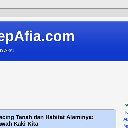
epAfia.com
n Aksi
P
H
Cacing Tanah dan Habitat Alaminya:
Ab
awah Kaki Kita
Ag