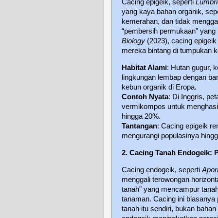
Cacing epigeik, seperti
Lumbri
yang kaya bahan organik, se
kemerahan, dan tidak mengga
“pembersih permukaan” yang 
Biology
(2023), cacing epigei
mereka bintang di tumpukan 
Habitat Alami
: Hutan gugur,
lingkungan lembap dengan bany
kebun organik di Eropa.
Contoh Nyata
: Di Inggris, p
vermikompos untuk menghasil
hingga 20%.
Tantangan
: Cacing epigeik r
mengurangi populasinya hingga
2. Cacing Tanah Endogeik: 
Cacing endogeik, seperti
Apor
menggali terowongan horizont
tanah” yang mencampur tanah d
tanaman. Cacing ini biasanya
tanah itu sendiri, bukan baha