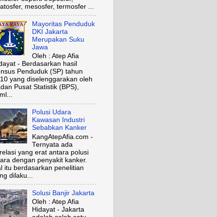
ratosfer, mesosfer, termosfer ...
Mayoritas Penduduk
DKI Jakarta
Merupakan Suku
Jawa
Oleh : Atep Afia
dayat - Berdasarkan hasil
nsus Penduduk (SP) tahun
10 yang diselenggarakan oleh
dan Pusat Statistik (BPS),
ml...
Polusi Udara
Kawasan Industri
Sebabkan Kanker
KangAtepAfia.com -
Ternyata ada
relasi yang erat antara polusi
ara dengan penyakit kanker.
l itu berdasarkan penelitian
ng dilaku...
Solusi Banjir Jakarta
Oleh : Atep Afia
Hidayat - Jakarta