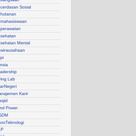
cerdasan Sosial
hutanan
mahasiswaan
perawatan
sehatan
sehatan Mental
wirausahaan
pi
nsia
adership
ving Lab
arNegeri
najemen Karir
sjid
nd Power
SDM
noTeknologi
LP