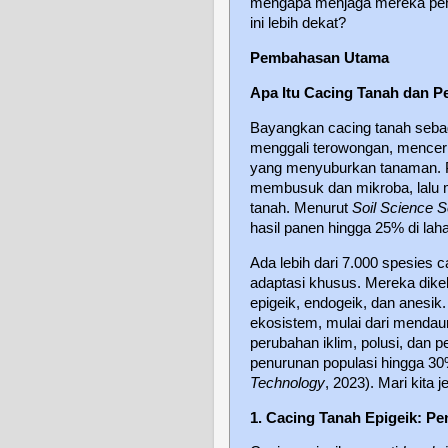
mengapa menjaga mereka penti
ini lebih dekat?
Pembahasan Utama
Apa Itu Cacing Tanah dan P
Bayangkan cacing tanah sebaga
menggali terowongan, mencern
yang menyuburkan tanaman. P
membusuk dan mikroba, lalu 
tanah. Menurut
Soil Science S
hasil panen hingga 25% di lah
Ada lebih dari 7.000 spesies 
adaptasi khusus. Mereka dike
epigeik, endogeik, dan anesik.
ekosistem, mulai dari mendaur
perubahan iklim, polusi, dan
penurunan populasi hingga 30
Technology
, 2023). Mari kita 
1. Cacing Tanah Epigeik: P