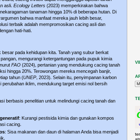
n asli.
Ecology Letters
(2023) memperkirakan bahwa
anekaragaman tanaman hingga 10% di beberapa hutan. Di
erargumen bahwa manfaat mereka jauh lebih besar,
Solusi terbaik adalah mempromosikan cacing asli dan
engan hati-hati.
 besar pada kehidupan kita. Tanah yang subur berkat
pangan, mengurangi ketergantungan pada pupuk kimia
V
nurut
FAO
(2024), pertanian yang mendukung cacing tanah
ksi hingga 20%. Terowongan mereka mencegah banjir,
A
tiap tahun (
UNEP
, 2023). Selain itu, penyimpanan karbon
 perubahan iklim, mendukung target emisi nol bersih
T
si berbasis penelitian untuk melindungi cacing tanah dan
generatif
: Kurangi pestisida kimia dan gunakan kompos
si cacing.
os
: Sisa makanan dan daun di halaman Anda bisa menjadi
te
ik.
at