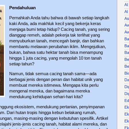
AI
Pendahuluan
Al
Pernahkah Anda tahu bahwa di bawah setiap langkah
As
kaki Anda, ada makhluk kecil yang bekerja keras
Aw
menjaga bumi tetap hidup? Cacing tanah, yang sering
Aw
dianggap remeh, adalah pekerja tak terlihat yang
Ba
menyuburkan tanah, mencegah banjir, dan bahkan
Ba
membantu melawan perubahan iklim. Mengejutkan,
bukan, bahwa satu hektar tanah bisa menampung
B
hingga 1 juta cacing, yang mengolah 10 ton tanah
Be
setiap tahun?
Be
Bi
Namun, tidak semua cacing tanah sama—ada
berbagai jenis dengan peran dan habitat unik yang
Da
membuat mereka istimewa. Mengapa kita perlu
Di
mengenal mereka, dan bagaimana mereka
Di
mendukung kehidupan sehari-hari kita?
Ed
punggung ekosistem, mendukung pertanian, penyimpanan
Ek
m. Dari hutan tropis hingga kebun belakang rumah,
Ek
kungan, masing-masing dengan kebutuhan spesifik. Artikel
Ek
jahi jenis-jenis cacing tanah, habitat alami mereka, dan
Ek