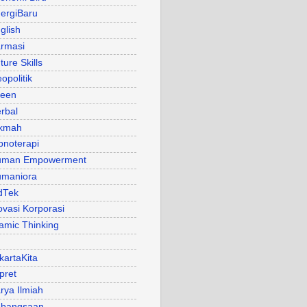
ergiBaru
glish
rmasi
ture Skills
opolitik
een
rbal
kmah
pnoterapi
uman Empowerment
maniora
dTek
ovasi Korporasi
lamic Thinking
kartaKita
pret
rya Ilmiah
bangsaan