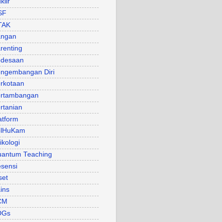
klir
SF
TAK
angan
renting
desaan
ngembangan Diri
rkotaan
rtambangan
rtanian
atform
olHuKam
ikologi
antum Teaching
sensi
set
ins
CM
DGs