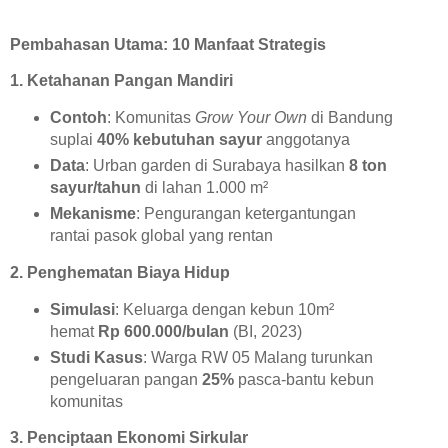
Pembahasan Utama: 10 Manfaat Strategis
1. Ketahanan Pangan Mandiri
Contoh
: Komunitas
Grow Your Own
di Bandung
suplai
40% kebutuhan sayur
anggotanya
Data
: Urban garden di Surabaya hasilkan
8 ton
sayur/tahun
di lahan 1.000 m²
Mekanisme
: Pengurangan ketergantungan
rantai pasok global yang rentan
2. Penghematan Biaya Hidup
Simulasi
: Keluarga dengan kebun 10m²
hemat
Rp 600.000/bulan
(BI, 2023)
Studi Kasus
: Warga RW 05 Malang turunkan
pengeluaran pangan
25%
pasca-bantu kebun
komunitas
3. Penciptaan Ekonomi Sirkular