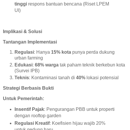
tinggi
respons bantuan bencana (Riset LPEM
UI)
Implikasi & Solusi
Tantangan Implementasi
Regulasi
: Hanya
15% kota
punya perda dukung
urban farming
Edukasi
:
68% warga
tak paham teknik berkebun kota
(Survei IPB)
Teknis
: Kontaminasi tanah di
40%
lokasi potensial
Strategi Berbasis Bukti
Untuk Pemerintah:
Insentif Pajak
: Pengurangan PBB untuk properti
dengan rooftop garden
Regulasi Kreatif
: Koefisien hijau wajib 20%
untuk gedung baru