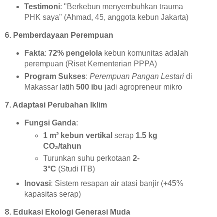
Testimoni
: "Berkebun menyembuhkan trauma
PHK saya" (Ahmad, 45, anggota kebun Jakarta)
6. Pemberdayaan Perempuan
Fakta
:
72% pengelola
kebun komunitas adalah
perempuan (Riset Kementerian PPPA)
Program Sukses
:
Perempuan Pangan Lestari
di
Makassar latih
500 ibu
jadi agropreneur mikro
7. Adaptasi Perubahan Iklim
Fungsi Ganda
:
1 m² kebun vertikal
serap
1.5 kg
CO₂/tahun
Turunkan suhu perkotaan
2-
3°C
(Studi ITB)
Inovasi
: Sistem resapan air atasi banjir (+45%
kapasitas serap)
8. Edukasi Ekologi Generasi Muda