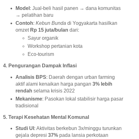
Model
: Jual-beli hasil panen → dana komunitas
→ pelatihan baru
Contoh
:
Kebun Bunda
di Yogyakarta hasilkan
omzet
Rp 15 juta/bulan
dari:
Sayur organik
Workshop pertanian kota
Eco-tourism
4. Pengurangan Dampak Inflasi
Analisis BPS
: Daerah dengan urban farming
aktif alami kenaikan harga pangan
3% lebih
rendah
selama krisis 2022
Mekanisme
: Pasokan lokal stabilisir harga pasar
tradisional
5. Terapi Kesehatan Mental Komunal
Studi UI
: Aktivitas berkebun 3x/minggu turunkan
gejala depresi
37%
pada lansia perkotaan