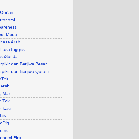
 Qur'an
tronomi
areness
et Muda
hasa Arab
hasa Inggris
asaSunda
rpikir dan Berjiwa Besar
rpikir dan Berjiwa Qurani
oTek
erah
giMar
giTek
ukasi
Bis
oDig
oInd
onomi Biru