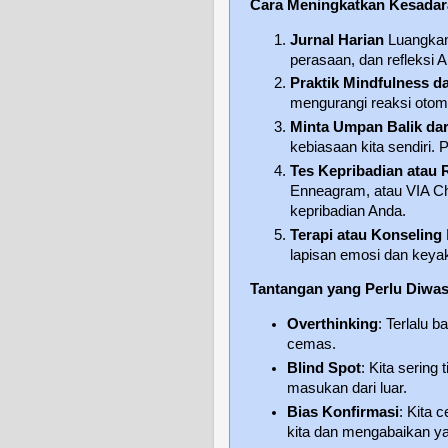
Cara Meningkatkan Kesadara
Jurnal Harian
Luangkan 
perasaan, dan refleksi 
Praktik Mindfulness d
mengurangi reaksi otoma
Minta Umpan Balik dar
kebiasaan kita sendiri. 
Tes Kepribadian atau R
Enneagram, atau VIA C
kepribadian Anda.
Terapi atau Konseling
lapisan emosi dan keya
Tantangan yang Perlu Diwa
Overthinking
: Terlalu 
cemas.
Blind Spot
: Kita sering
masukan dari luar.
Bias Konfirmasi
: Kita
kita dan mengabaikan ya