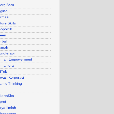
ergiBaru
glish
rmasi
ture Skills
opolitik
een
rbal
kmah
pnoterapi
uman Empowerment
maniora
dTek
ovasi Korporasi
lamic Thinking
kartaKita
pret
rya Ilmiah
bangsaan