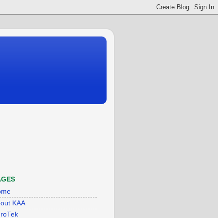
AGES
ome
out KAA
roTek