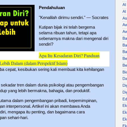
AI
Pendahuluan
Al
"Kenalilah dirimu sendiri." — Socrates
As
Aw
Kutipan bijak ini telah bergema
Aw
selama ribuan tahun, tetapi apa
Ba
sebenarnya makna dari mengenal diri
sendiri?
Ba
B
Apa Itu Kesadaran Diri? Panduan
Be
ebih Dalam (dalam Perspektif Islam)
Be
a cepat, kesibukan sering kali membuat kita kehilangan
Bi
Da
n sekadar tren dalam dunia psikologi atau pengembangan
Di
idup yang lebih bermakna, bahagia, dan produktif.
Di
Ed
i utama dalam pengembangan pribadi, kepemimpinan,
Ek
an interpersonal. Artikel ini akan membawa Anda
iri, mengapa itu penting, dan bagaimana cara
Ek
n sehari-hari.
Ek
Ek