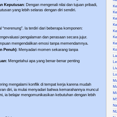
n Keputusan
: Dengan mengenali nilai dan tujuan pribadi,
Ke
tusan yang lebih selaras dengan diri sendiri.
Ke
Ke
Ke
l “merenung”. Ia terdiri dari beberapa komponen:
Ke
engevaluasi pengalaman dan perasaan secara jujur.
Ke
mpuan mengendalikan emosi tanpa memendamnya.
Ke
an Penuh)
: Menyadari momen sekarang tanpa
Ko
La
juan
: Mengetahui apa yang benar-benar penting
Le
Li
Lu
Ma
ing mengalami konflik di tempat kerja karena mudah
Ma
ran diri, ia mulai menyadari bahwa kemarahannya muncul
Mi
 sini, ia belajar mengomunikasikan kebutuhan dengan lebih
M
Na
N