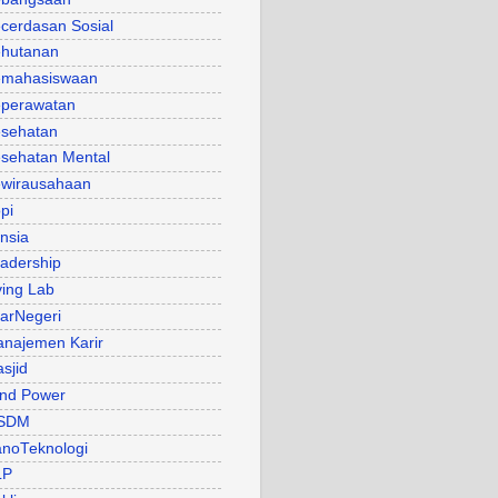
cerdasan Sosial
hutanan
mahasiswaan
perawatan
sehatan
sehatan Mental
wirausahaan
pi
nsia
adership
ving Lab
arNegeri
najemen Karir
sjid
nd Power
SDM
noTeknologi
LP