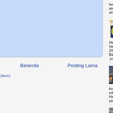
te
at
st
Hi
Se
20
Ba
ju
Beranda
Posting Lama
(Atom)
ko
ud
Ha
ya