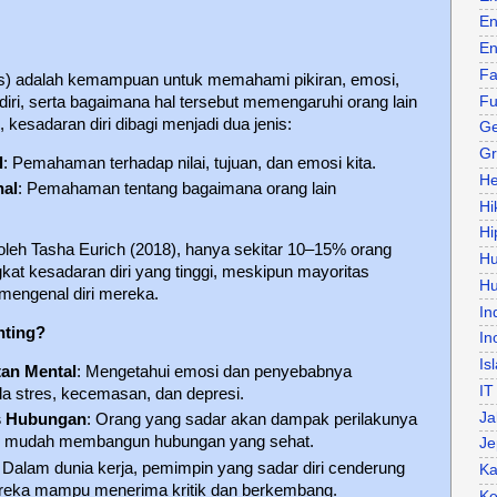
En
En
Fa
ss) adalah kemampuan untuk memahami pikiran, emosi,
Fu
ndiri, serta bagaimana hal tersebut memengaruhi orang lain
i, kesadaran diri dibagi menjadi dua jenis:
Ge
Gr
l
: Pemahaman terhadap nilai, tujuan, dan emosi kita.
He
nal
: Pemahaman tentang bagaimana orang lain
Hi
Hi
oleh Tasha Eurich (2018), hanya sekitar 10–15% orang
H
gkat kesadaran diri yang tinggi, meskipun mayoritas
Hu
engenal diri mereka.
In
nting?
In
Is
an Mental
: Mengetahui emosi dan penyebabnya
IT
a stres, kecemasan, dan depresi.
Ja
s Hubungan
: Orang yang sadar akan dampak perilakunya
bih mudah membangun hubungan yang sehat.
Je
: Dalam dunia kerja, pemimpin yang sadar diri cenderung
Ka
ereka mampu menerima kritik dan berkembang.
Ke