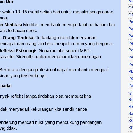
Nu
n Diri
O
waktu 10–15 menit setiap hari untuk menulis pengalaman,
O
Anda.
P
an Meditasi
Meditasi membantu memperkuat perhatian dan
Pa
tis terhadap stres.
Pe
i Orang Terdekat
Terkadang kita tidak menyadari
Pe
Pendapat dari orang lain bisa menjadi cermin yang berguna.
Pe
efleksi Psikologis
Gunakan alat seperti MBTI,
haracter Strengths untuk memahami kecenderungan
Pe
Pe
Berbicara dengan profesional dapat membantu menggali
Pl
kinan yang tersembunyi.
P
Ps
spadai
Qu
banyak refleksi tanpa tindakan bisa membuat kita
Re
Ri
 tidak menyadari kekurangan kita sendiri tanpa
Sa
S
 cenderung mencari bukti yang mendukung pandangan
S
ng tidak.