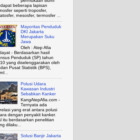
permukaan Bumi
rdapat beberapa lapisan
mosfer seperti troposfer,
ratosfer, mesosfer, termosfer ...
Mayoritas Penduduk
DKI Jakarta
Merupakan Suku
Jawa
Oleh : Atep Afia
dayat - Berdasarkan hasil
nsus Penduduk (SP) tahun
10 yang diselenggarakan oleh
dan Pusat Statistik (BPS),
ml...
Polusi Udara
Kawasan Industri
Sebabkan Kanker
KangAtepAfia.com -
Ternyata ada
relasi yang erat antara polusi
ara dengan penyakit kanker.
l itu berdasarkan penelitian
ng dilaku...
Solusi Banjir Jakarta