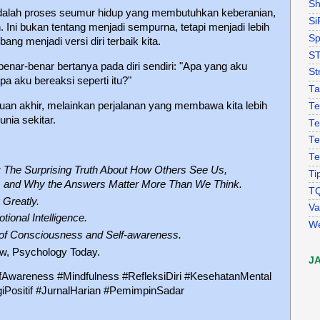
Sh
dalah proses seumur hidup yang membutuhkan keberanian,
Si
. Ini bukan tentang menjadi sempurna, tetapi menjadi lebih
Sp
ng menjadi versi diri terbaik kita.
S
 benar-benar bertanya pada diri sendiri: "Apa yang aku
St
pa aku bereaksi seperti itu?"
Ta
ujuan akhir, melainkan perjalanan yang membawa kita lebih
Te
unia sekitar.
Te
Te
Te
t: The Surprising Truth About How Others See Us,
Ti
 and Why the Answers Matter More Than We Think.
T
 Greatly.
Va
tional Intelligence.
W
 of Consciousness and Self-awareness.
w, Psychology Today.
J
fAwareness #Mindfulness #RefleksiDiri #KesehatanMental
iPositif #JurnalHarian #PemimpinSadar