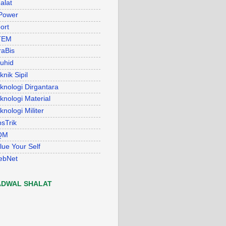
alat
Power
ort
TEM
raBis
uhid
knik Sipil
knologi Dirgantara
knologi Material
knologi Militer
psTrik
QM
lue Your Self
ebNet
ADWAL SHALAT