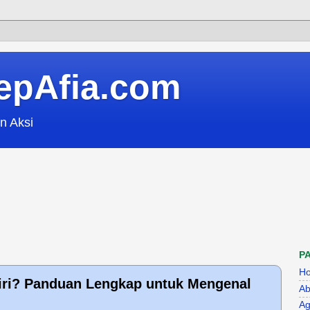
epAfia.com
n Aksi
P
H
iri? Panduan Lengkap untuk Mengenal
Ab
Ag