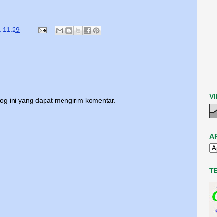
t
11:29
V
log ini yang dapat mengirim komentar.
A
T