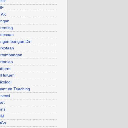
klir
SF
TAK
angan
renting
desaan
ngembangan Diri
rkotaan
rtambangan
rtanian
atform
olHuKam
ikologi
antum Teaching
sensi
set
ins
CM
DGs