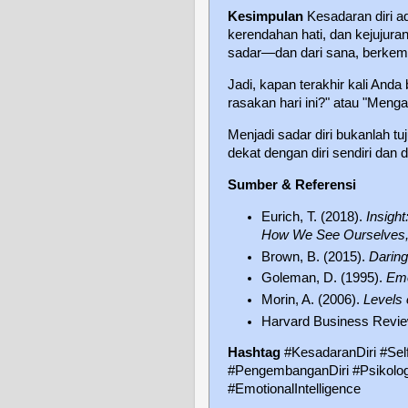
Kesimpulan
Kesadaran diri a
kerendahan hati, dan kejujuran
sadar—dan dari sana, berkemba
Jadi, kapan terakhir kali Anda
rasakan hari ini?" atau "Menga
Menjadi sadar diri bukanlah t
dekat dengan diri sendiri dan d
Sumber & Referensi
Eurich, T. (2018).
Insigh
How We See Ourselves,
Brown, B. (2015).
Daring
Goleman, D. (1995).
Emo
Morin, A. (2006).
Levels
Harvard Business Revie
Hashtag
#KesadaranDiri #Sel
#PengembanganDiri #Psikolog
#EmotionalIntelligence