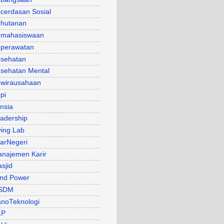
cerdasan Sosial
hutanan
mahasiswaan
perawatan
sehatan
sehatan Mental
wirausahaan
pi
nsia
adership
ving Lab
arNegeri
najemen Karir
sjid
nd Power
SDM
noTeknologi
LP