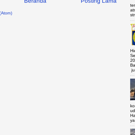
Beranda
Posting Lama
te
at
(Atom)
st
Hi
Se
20
Ba
ju
ko
ud
Ha
ya