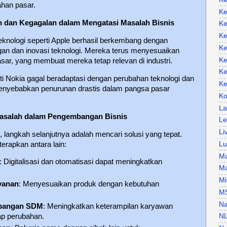
han pasar.
Ke
an dan Kegagalan dalam Mengatasi Masalah Bisnis
Ke
Ke
eknologi seperti Apple berhasil berkembang dengan
Ke
n dan inovasi teknologi. Mereka terus menyesuaikan
Ke
ar, yang membuat mereka tetap relevan di industri.
Ke
ti Nokia gagal beradaptasi dengan perubahan teknologi dan
Ke
enyebabkan penurunan drastis dalam pangsa pasar
Ko
La
Masalah dalam Pengembangan Bisnis
Le
Li
i, langkah selanjutnya adalah mencari solusi yang tepat.
terapkan antara lain:
Lu
Ma
: Digitalisasi dan otomatisasi dapat meningkatkan
Ma
Mi
yanan
: Menyesuaikan produk dengan kebutuhan
M
Na
mbangan SDM
: Meningkatkan keterampilan karyawan
dap perubahan.
N