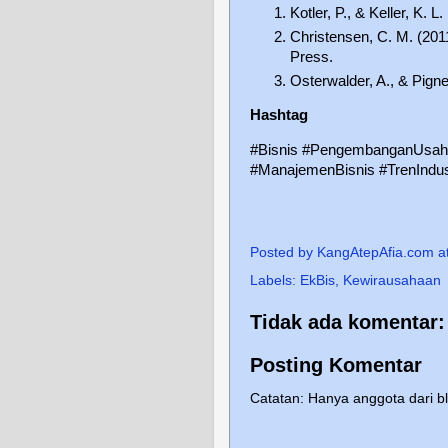
Kotler, P., & Keller, K.
Christensen, C. M. (20
Press.
Osterwalder, A., & Pigne
Hashtag
#Bisnis #PengembanganUsaha 
#ManajemenBisnis #TrenIndust
Posted by
KangAtepAfia.com
a
Labels:
EkBis
,
Kewirausahaan
Tidak ada komentar:
Posting Komentar
Catatan: Hanya anggota dari b