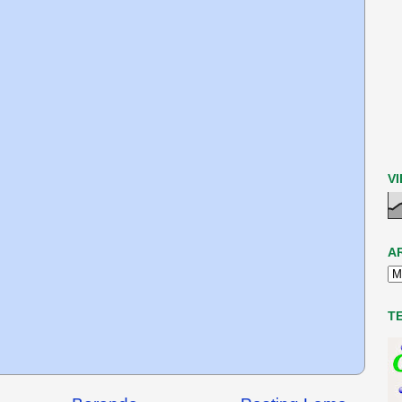
V
A
T