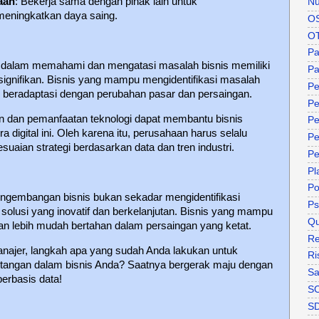
aan
: Bekerja sama dengan pihak lain untuk
Nu
eningkatkan daya saing.
O
O
P
t dalam memahami dan mengatasi masalah bisnis memiliki
Pa
ignifikan. Bisnis yang mampu mengidentifikasi masalah
Pe
 beradaptasi dengan perubahan pasar dan persaingan.
Pe
utan dan pemanfaatan teknologi dapat membantu bisnis
Pe
 digital ini. Oleh karena itu, perusahaan harus selalu
Pe
uaian strategi berdasarkan data dan tren industri.
Pe
Pl
P
embangan bisnis bukan sekadar mengidentifikasi
Ps
 solusi yang inovatif dan berkelanjutan. Bisnis yang mampu
Qu
an lebih mudah bertahan dalam persaingan yang ketat.
Re
anajer, langkah apa yang sudah Anda lakukan untuk
Ri
angan dalam bisnis Anda? Saatnya bergerak maju dengan
Sa
 berbasis data!
S
S