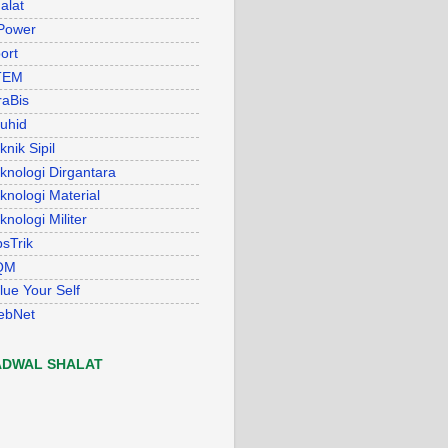
alat
Power
ort
TEM
raBis
uhid
knik Sipil
knologi Dirgantara
knologi Material
knologi Militer
psTrik
QM
lue Your Self
ebNet
ADWAL SHALAT