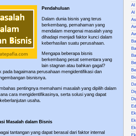
AI
Pendahuluan
Al
Dalam dunia bisnis yang terus
As
berkembang, pemahaman yang
Aw
mendalam mengenai masalah yang
Aw
dihadapi menjadi faktor kunci dalam
Ba
keberhasilan suatu perusahaan.
Ba
Mengapa beberapa bisnis
B
berkembang pesat sementara yang
Be
lain stagnan atau bahkan gagal?
Be
ak pada bagaimana perusahaan mengidentifikasi dan
Bi
ngembangan bisnisnya.
Da
 membahas pentingnya memahami masalah yang dipilih dalam
Di
na cara mengidentifikasinya, serta solusi yang dapat
Di
keberlanjutan usaha.
Ed
Ek
Ek
asi Masalah dalam Bisnis
Ek
gai tantangan yang dapat berasal dari faktor internal
Ek