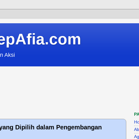
epAfia.com
n Aksi
P
H
ang Dipilih dalam Pengembangan
Ab
Ag