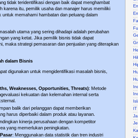
ng tidak teridentifikasi dengan baik dapat menghambat
En
 karena itu, pemilik usaha dan manajer harus memiliki
En
ik untuk memahami hambatan dan peluang dalam
Fa
Fu
l, masalah utama yang sering dihadapi adalah perubahan
Ge
gan yang ketat. Jika pemilik bisnis tidak dapat
Gr
 ini, maka strategi pemasaran dan penjualan yang diterapkan
He
Hi
ah dalam Bisnis
Hi
at digunakan untuk mengidentifikasi masalah bisnis,
H
Hu
In
ths, Weaknesses, Opportunities, Threats)
: Metode
In
gevaluasi kekuatan dan kelemahan internal serta
sternal.
Is
Umpan balik dari pelanggan dapat memberikan
IT
g harus diperbaiki dalam produk atau layanan.
Ja
dingkan kinerja perusahaan dengan kompetitor
Je
area yang memerlukan peningkatan.
Ka
 Pasar
: Menggunakan data statistik dan tren industri
Ke