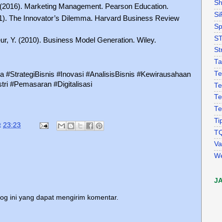
Sh
 L. (2016). Marketing Management. Pearson Education.
Si
11). The Innovator’s Dilemma. Harvard Business Review
Sp
S
ur, Y. (2010). Business Model Generation. Wiley.
St
Ta
Te
#StrategiBisnis #Inovasi #AnalisisBisnis #Kewirausahaan
ri #Pemasaran #Digitalisasi
Te
Te
Te
Ti
t
23:23
T
Va
W
J
log ini yang dapat mengirim komentar.