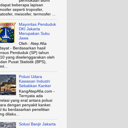
permukaan Bumi
rdapat beberapa lapisan
mosfer seperti troposfer,
ratosfer, mesosfer, termosfer ...
Mayoritas Penduduk
DKI Jakarta
Merupakan Suku
Jawa
Oleh : Atep Afia
dayat - Berdasarkan hasil
nsus Penduduk (SP) tahun
10 yang diselenggarakan oleh
dan Pusat Statistik (BPS),
ml...
Polusi Udara
Kawasan Industri
Sebabkan Kanker
KangAtepAfia.com -
Ternyata ada
relasi yang erat antara polusi
ara dengan penyakit kanker.
l itu berdasarkan penelitian
ng dilaku...
Solusi Banjir Jakarta