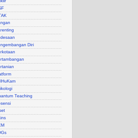
klir
SF
TAK
angan
renting
desaan
ngembangan Diri
rkotaan
rtambangan
rtanian
atform
olHuKam
ikologi
antum Teaching
sensi
set
ins
CM
DGs