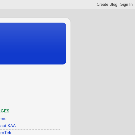
AGES
ome
out KAA
roTek