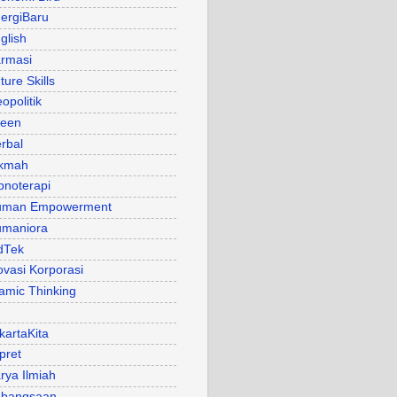
ergiBaru
glish
rmasi
ture Skills
opolitik
een
rbal
kmah
pnoterapi
uman Empowerment
maniora
dTek
ovasi Korporasi
lamic Thinking
kartaKita
pret
rya Ilmiah
bangsaan