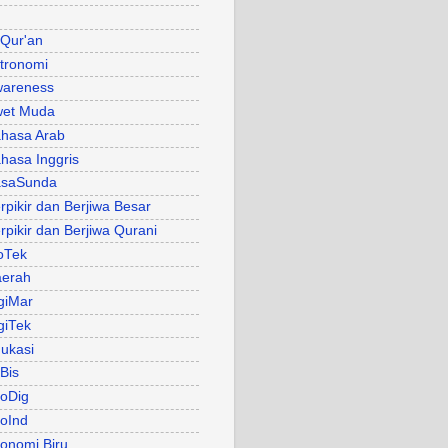
 Qur'an
tronomi
areness
et Muda
hasa Arab
hasa Inggris
asaSunda
rpikir dan Berjiwa Besar
rpikir dan Berjiwa Qurani
oTek
erah
giMar
giTek
ukasi
Bis
oDig
oInd
onomi Biru