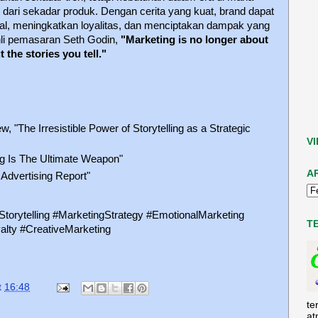
dari sekadar produk. Dengan cerita yang kuat, brand dapat
, meningkatkan loyalitas, dan menciptakan dampak yang
hli pemasaran Seth Godin,
"Marketing is no longer about
 the stories you tell."
 "The Irresistible Power of Storytelling as a Strategic
V
ng Is The Ultimate Weapon"
A
n Advertising Report"
Storytelling #MarketingStrategy #EmotionalMarketing
T
alty #CreativeMarketing
t
16:48
te
at