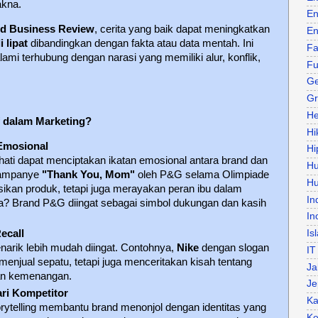
akna.
En
d Business Review
, cerita yang baik dapat meningkatkan
En
i lipat
dibandingkan dengan fakta atau data mentah. Ini
Fa
ami terhubung dengan narasi yang memiliki alur, konflik,
Fu
Ge
Gr
He
f dalam Marketing?
Hi
Emosional
Hi
ati dapat menciptakan ikatan emosional antara brand dan
H
kampanye
"Thank You, Mom"
oleh P&G selama Olimpiade
Hu
kan produk, tetapi juga merayakan peran ibu dalam
In
ya? Brand P&G diingat sebagai simbol dukungan dan kasih
In
Is
ecall
narik lebih mudah diingat. Contohnya,
Nike
dengan slogan
IT
 menjual sepatu, tetapi juga menceritakan kisah tentang
Ja
dan kemenangan.
Je
ri Kompetitor
Ka
orytelling membantu brand menonjol dengan identitas yang
Ke