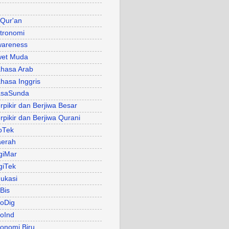
 Qur'an
tronomi
areness
et Muda
hasa Arab
hasa Inggris
asaSunda
rpikir dan Berjiwa Besar
rpikir dan Berjiwa Qurani
oTek
erah
giMar
giTek
ukasi
Bis
oDig
oInd
onomi Biru