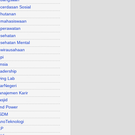
cerdasan Sosial
hutanan
mahasiswaan
perawatan
sehatan
sehatan Mental
wirausahaan
pi
nsia
adership
ving Lab
arNegeri
najemen Karir
sjid
nd Power
SDM
noTeknologi
LP