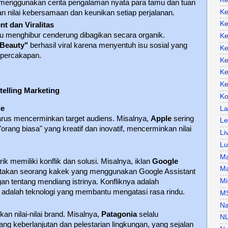
menggunakan cerita pengalaman nyata para tamu dan tuan
Ke
 nilai kebersamaan dan keunikan setiap perjalanan.
Ke
 dan Viralitas
atau menghibur cenderung dibagikan secara organik.
Ke
 Beauty"
berhasil viral karena menyentuh isu sosial yang
Ke
 percakapan.
Ke
Ke
Ke
elling Marketing
Ko
le
La
harus mencerminkan target audiens. Misalnya,
Apple
sering
Le
rang biasa" yang kreatif dan inovatif, mencerminkan nilai
Li
Lu
Ma
ik memiliki konflik dan solusi. Misalnya, iklan
Google
Ma
takan seorang kakek yang menggunakan Google Assistant
Mi
n tentang mendiang istrinya. Konfliknya adalah
i adalah teknologi yang membantu mengatasi rasa rindu.
M
Na
an nilai-nilai brand. Misalnya,
Patagonia
selalu
N
ang keberlanjutan dan pelestarian lingkungan, yang sejalan