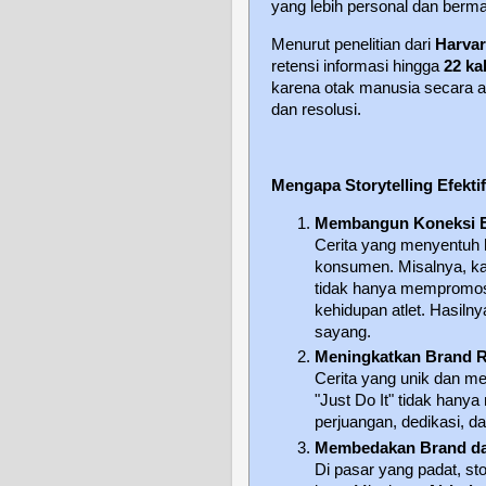
yang lebih personal dan berm
Menurut penelitian dari
Harvar
retensi informasi hingga
22 kal
karena otak manusia secara al
dan resolusi.
Mengapa Storytelling Efekti
Membangun Koneksi 
Cerita yang menyentuh h
konsumen. Misalnya, 
tidak hanya mempromosi
kehidupan atlet. Hasiln
sayang.
Meningkatkan Brand R
Cerita yang unik dan me
"Just Do It" tidak hanya
perjuangan, dedikasi, 
Membedakan Brand da
Di pasar yang padat, st