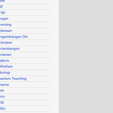
klir
SF
TAK
angan
renting
desaan
ngembangan Diri
rkotaan
rtambangan
rtanian
atform
olHuKam
ikologi
antum Teaching
sensi
set
ins
CM
DGs