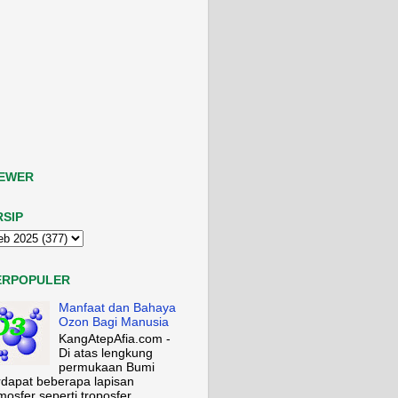
IEWER
RSIP
ERPOPULER
Manfaat dan Bahaya
Ozon Bagi Manusia
KangAtepAfia.com -
Di atas lengkung
permukaan Bumi
rdapat beberapa lapisan
mosfer seperti troposfer,