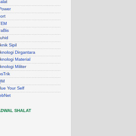
alat
Power
ort
TEM
raBis
uhid
knik Sipil
knologi Dirgantara
knologi Material
knologi Militer
psTrik
QM
lue Your Self
ebNet
ADWAL SHALAT