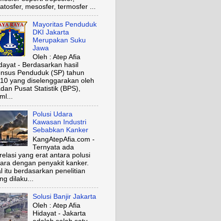
ratosfer, mesosfer, termosfer ...
Mayoritas Penduduk
DKI Jakarta
Merupakan Suku
Jawa
Oleh : Atep Afia
dayat - Berdasarkan hasil
nsus Penduduk (SP) tahun
10 yang diselenggarakan oleh
dan Pusat Statistik (BPS),
ml...
Polusi Udara
Kawasan Industri
Sebabkan Kanker
KangAtepAfia.com -
Ternyata ada
relasi yang erat antara polusi
ara dengan penyakit kanker.
l itu berdasarkan penelitian
ng dilaku...
Solusi Banjir Jakarta
Oleh : Atep Afia
Hidayat - Jakarta