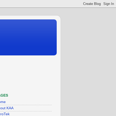
AGES
ome
out KAA
roTek