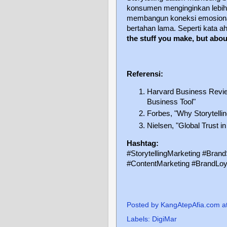
konsumen menginginkan lebih 
membangun koneksi emosional
bertahan lama. Seperti kata a
the stuff you make, but about
Referensi:
Harvard Business Review,
Business Tool"
Forbes, "Why Storytelli
Nielsen, "Global Trust i
Hashtag:
#StorytellingMarketing #Brand
#ContentMarketing #BrandLoy
Posted by
KangAtepAfia.com
a
Labels:
DigiMar