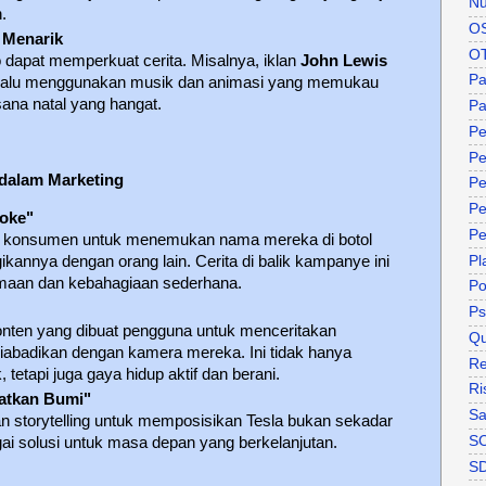
Nu
.
O
 Menarik
O
 dapat memperkuat cerita. Misalnya, iklan
John Lewis
P
selalu menggunakan musik dan animasi yang memukau
ana natal yang hangat.
Pa
Pe
Pe
 dalam Marketing
Pe
Pe
Coke"
Pe
 konsumen untuk menemukan nama mereka di botol
Pl
annya dengan orang lain. Cerita di balik kampanye ini
amaan dan kebahagiaan sederhana.
P
Ps
ten yang dibuat pengguna untuk menceritakan
Qu
diabadikan dengan kamera mereka. Ini tidak hanya
Re
etapi juga gaya hidup aktif dan berani.
Ri
matkan Bumi"
Sa
storytelling untuk memposisikan Tesla bukan sekadar
S
bagai solusi untuk masa depan yang berkelanjutan.
S