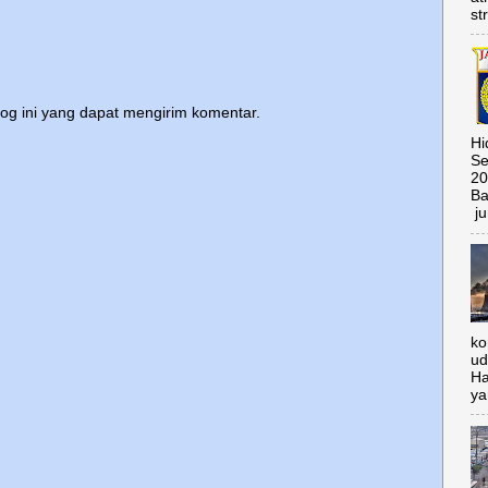
st
log ini yang dapat mengirim komentar.
Hi
Se
20
Ba
ju
ko
ud
Ha
ya