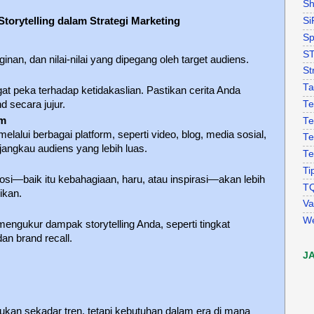
Sh
torytelling dalam Strategi Marketing
Si
Sp
S
nan, dan nilai-nilai yang dipegang oleh target audiens.
St
Ta
 peka terhadap ketidakaslian. Pastikan cerita Anda
d secara jujur.
Te
rm
Te
lalui berbagai platform, seperti video, blog, media sosial,
Te
angkau audiens yang lebih luas.
Te
Ti
si—baik itu kebahagiaan, haru, atau inspirasi—akan lebih
T
ikan.
Va
W
mengukur dampak storytelling Anda, seperti tingkat
an brand recall.
J
bukan sekadar tren, tetapi kebutuhan dalam era di mana