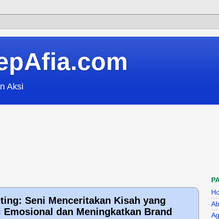
epAfia.com
n Aksi
P
H
eting: Seni Menceritakan Kisah yang
Ab
Emosional dan Meningkatkan Brand
Ag