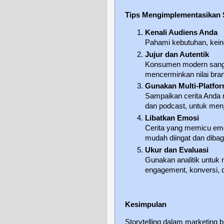
Tips Mengimplementasikan S
Kenali Audiens Anda
Pahami kebutuhan, keingi
Jujur dan Autentik
Konsumen modern sangat
mencerminkan nilai bran
Gunakan Multi-Platfo
Sampaikan cerita Anda me
dan podcast, untuk menj
Libatkan Emosi
Cerita yang memicu emo
mudah diingat dan dibag
Ukur dan Evaluasi
Gunakan analitik untuk 
engagement, konversi, d
Kesimpulan
Storytelling dalam marketing 