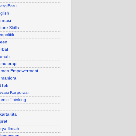
ergiBaru
glish
rmasi
ture Skills
opolitik
een
rbal
kmah
pnoterapi
uman Empowerment
maniora
dTek
ovasi Korporasi
lamic Thinking
kartaKita
pret
rya Ilmiah
bangsaan