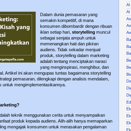
AI
Al
Dalam dunia pemasaran yang
As
semakin kompetitif, di mana
Aw
konsumen dibombardir dengan ribuan
iklan setiap hari,
storytelling
muncul
Aw
sebagai senjata ampuh untuk
Ba
memenangkan hati dan pikiran
Ba
audiens.
Tidak sekadar menjual
B
produk, storytelling dalam marketing
Be
adalah tentang menciptakan narasi
yang menginspirasi, menghibur, dan
Be
 Artikel ini akan mengupas tuntas bagaimana storytelling
Bi
trategi pemasaran, dilengkapi dengan analisis mendalam,
Da
tis untuk mengimplementasikannya.
Di
Di
Ed
Marketing?
Ek
 adalah teknik menggunakan cerita untuk menyampaikan
Ek
 manfaat produk kepada audiens. Alih-alih hanya memaparkan
Ek
rytelling mengajak konsumen untuk merasakan pengalaman
Ek