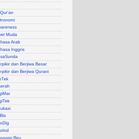
 Qur'an
tronomi
areness
et Muda
hasa Arab
hasa Inggris
asaSunda
rpikir dan Berjiwa Besar
rpikir dan Berjiwa Qurani
oTek
erah
giMar
giTek
ukasi
Bis
oDig
oInd
onomi Biru