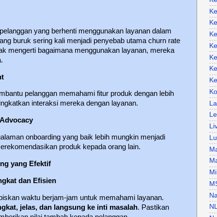
Ke
Ke
e pelanggan yang berhenti menggunakan layanan dalam
Ke
yang buruk sering kali menjadi penyebab utama churn rate
Ke
tidak mengerti bagaimana menggunakan layanan, mereka
Ke
.
Ke
nt
Ke
Ko
embantu pelanggan memahami fitur produk dengan lebih
ingkatkan interaksi mereka dengan layanan.
La
Le
 Advocacy
Li
alaman onboarding yang baik lebih mungkin menjadi
Lu
merekomendasikan produk kepada orang lain.
Ma
Ma
ng yang Efektif
Mi
gkat dan Efisien
M
Na
abiskan waktu berjam-jam untuk memahami layanan.
N
ngkat, jelas, dan langsung ke inti masalah
. Pastikan
mberikan nilai tambah kepada pelanggan.