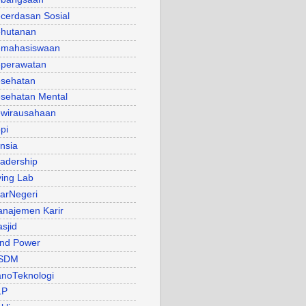
cerdasan Sosial
hutanan
mahasiswaan
perawatan
sehatan
sehatan Mental
wirausahaan
pi
nsia
adership
ving Lab
arNegeri
najemen Karir
sjid
nd Power
SDM
noTeknologi
LP