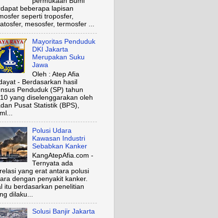
permukaan Bumi
rdapat beberapa lapisan
mosfer seperti troposfer,
ratosfer, mesosfer, termosfer ...
Mayoritas Penduduk
DKI Jakarta
Merupakan Suku
Jawa
Oleh : Atep Afia
dayat - Berdasarkan hasil
nsus Penduduk (SP) tahun
10 yang diselenggarakan oleh
dan Pusat Statistik (BPS),
ml...
Polusi Udara
Kawasan Industri
Sebabkan Kanker
KangAtepAfia.com -
Ternyata ada
relasi yang erat antara polusi
ara dengan penyakit kanker.
l itu berdasarkan penelitian
ng dilaku...
Solusi Banjir Jakarta