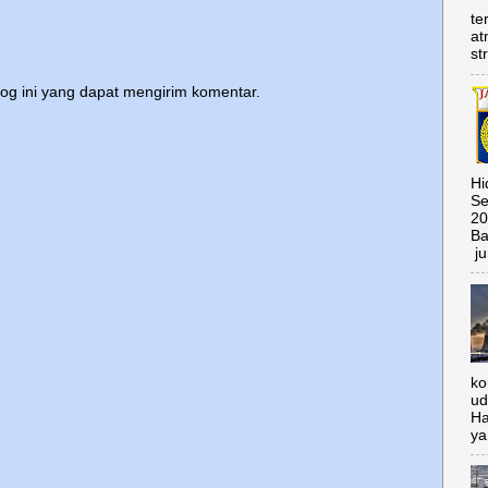
te
at
st
log ini yang dapat mengirim komentar.
Hi
Se
20
Ba
ju
ko
ud
Ha
ya