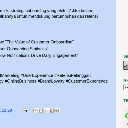
liki strategi onboarding yang efektif? Jika belum,
lkannya untuk mendukung pertumbuhan dan retensi
w: "The Value of Customer Onboarding"
er Onboarding Statistics"
ow Notifications Drive Daily Engagement"
V
lMarketing #UserExperience #RetensiPelanggan
A
gy #OnlineBusiness #BrandLoyalty #CustomerExperience
T
t
13:29