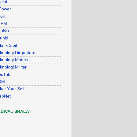
alat
Power
ort
TEM
raBis
uhid
knik Sipil
knologi Dirgantara
knologi Material
knologi Militer
psTrik
QM
lue Your Self
ebNet
ADWAL SHALAT