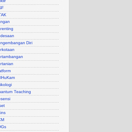
klir
SF
TAK
angan
renting
desaan
ngembangan Diri
rkotaan
rtambangan
rtanian
atform
olHuKam
ikologi
antum Teaching
sensi
set
ins
CM
DGs