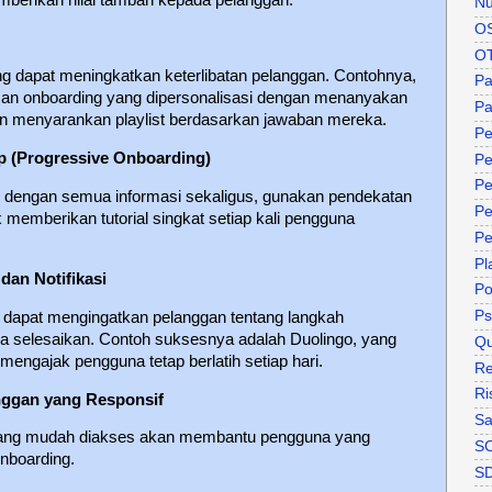
Nu
O
O
ng dapat meningkatkan keterlibatan pelanggan. Contohnya,
P
an onboarding yang dipersonalisasi dengan menanyakan
Pa
n menyarankan playlist berdasarkan jawaban mereka.
Pe
p (Progressive Onboarding)
Pe
Pe
an dengan semua informasi sekaligus, gunakan pendekatan
Pe
memberikan tutorial singkat setiap kali pengguna
Pe
Pl
dan Notifikasi
P
Ps
i dapat mengingatkan pelanggan tentang langkah
a selesaikan. Contoh suksesnya adalah Duolingo, yang
Qu
mengajak pengguna tetap berlatih setiap hari.
Re
Ri
nggan yang Responsif
Sa
 yang mudah diakses akan membantu pengguna yang
S
nboarding.
S