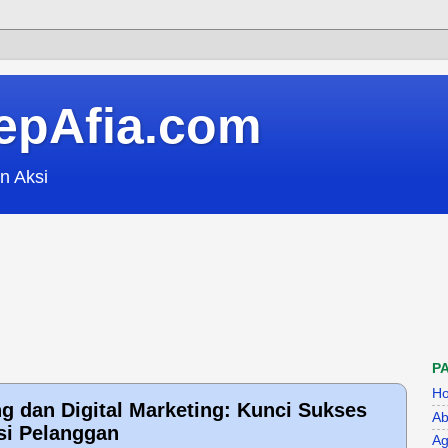
epAfia.com
n Aksi
P
H
 dan Digital Marketing: Kunci Sukses
Ab
si Pelanggan
Ag