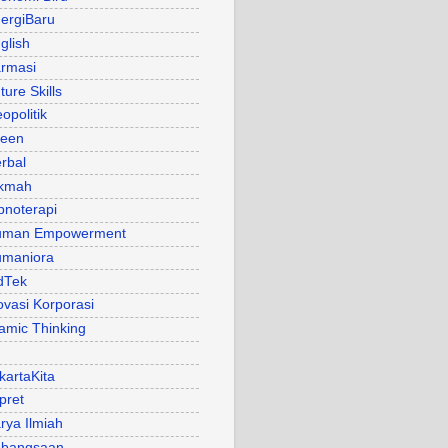
ergiBaru
glish
rmasi
ture Skills
opolitik
een
rbal
kmah
pnoterapi
uman Empowerment
maniora
dTek
ovasi Korporasi
lamic Thinking
kartaKita
pret
rya Ilmiah
bangsaan