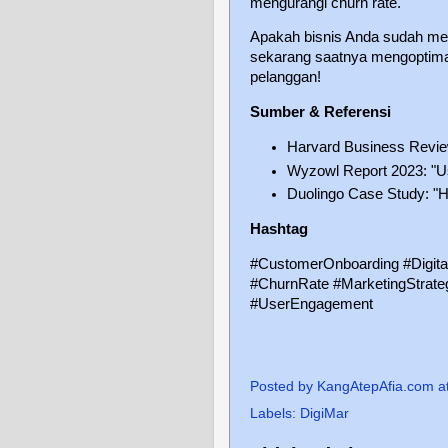
mengurangi churn rate.
Apakah bisnis Anda sudah memi
sekarang saatnya mengoptima
pelanggan!
Sumber & Referensi
Harvard Business Revie
Wyzowl Report 2023: "Us
Duolingo Case Study: "H
Hashtag
#CustomerOnboarding #Digita
#ChurnRate #MarketingStrate
#UserEngagement
Posted by
KangAtepAfia.com
a
Labels:
DigiMar