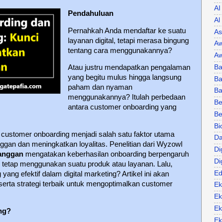
AI
Pendahuluan
Al
Pernahkah Anda mendaftar ke suatu
As
layanan digital, tetapi merasa bingung
Aw
tentang cara menggunakannya?
Aw
Ba
Atau justru mendapatkan pengalaman
yang begitu mulus hingga langsung
Ba
paham dan nyaman
B
menggunakannya? Itulah perbedaan
Be
antara customer onboarding yang
Be
Bi
, customer onboarding menjadi salah satu faktor utama
Da
an dan meningkatkan loyalitas. Penelitian dari Wyzowl
Di
anggan
mengatakan keberhasilan onboarding berpengaruh
Di
tetap menggunakan suatu produk atau layanan. Lalu,
Ed
yang efektif dalam digital marketing? Artikel ini akan
rta strategi terbaik untuk mengoptimalkan customer
Ek
Ek
Ek
ng?
Ek