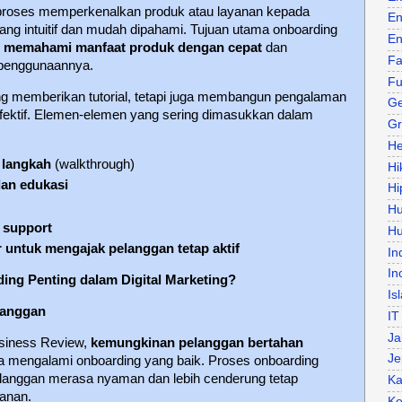
proses memperkenalkan produk atau layanan kepada
En
ang intuitif dan mudah dipahami. Tujuan utama onboarding
En
 memahami manfaat produk dengan cepat
dan
Fa
penggunaannya.
Fu
ng memberikan tutorial, tetapi juga membangun pengalaman
Ge
fektif. Elemen-elemen yang sering dimasukkan dalam
Gr
He
 langkah
(walkthrough)
Hi
dan edukasi
Hi
H
 support
Hu
r untuk mengajak pelanggan tetap aktif
In
In
ng Penting dalam Digital Marketing?
Is
langgan
IT
Ja
usiness Review,
kemungkinan pelanggan bertahan
Je
a mengalami onboarding yang baik. Proses onboarding
langgan merasa nyaman dan lebih cenderung tetap
Ka
anan.
Ke