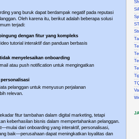
Sh
Si
ding yang buruk dapat berdampak negatif pada reputasi
Sp
anggan. Oleh karena itu, berikut adalah beberapa solusi
S
mum terjadi:
St
ingung dengan fitur yang kompleks
Ta
eo tutorial interaktif dan panduan berbasis
Te
Te
tidak menyelesaikan onboarding
Te
ail atau push notification untuk mengingatkan
Te
Ti
personalisasi
T
ta pelanggan untuk menyusun perjalanan
Va
bih relevan.
W
J
adar fitur tambahan dalam digital marketing, tetapi
kan keberhasilan bisnis dalam mempertahankan pelanggan.
mulai dari onboarding yang interaktif, personalisasi,
ang baik—perusahaan dapat meningkatkan loyalitas dan