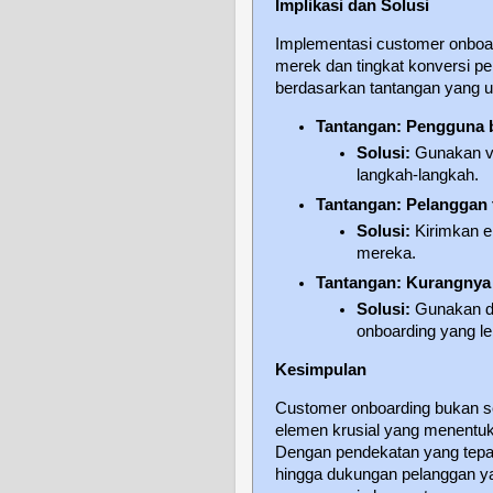
Implikasi dan Solusi
Implementasi customer onboar
merek dan tingkat konversi pel
berdasarkan tantangan yang u
Tantangan: Pengguna b
Solusi:
Gunakan vid
langkah-langkah.
Tantangan: Pelanggan 
Solusi:
Kirimkan em
mereka.
Tantangan: Kurangnya 
Solusi:
Gunakan da
onboarding yang le
Kesimpulan
Customer onboarding bukan sek
elemen krusial yang menentu
Dengan pendekatan yang tepat—
hingga dukungan pelanggan y