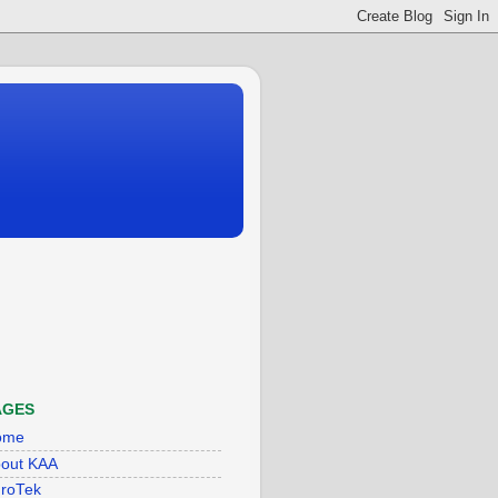
AGES
ome
out KAA
roTek