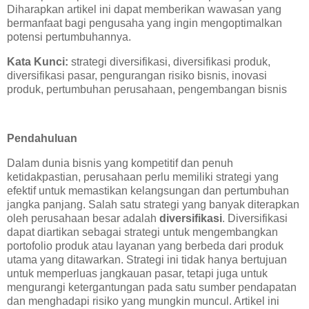
Diharapkan artikel ini dapat memberikan wawasan yang
bermanfaat bagi pengusaha yang ingin mengoptimalkan
potensi pertumbuhannya.
Kata Kunci:
strategi diversifikasi, diversifikasi produk,
diversifikasi pasar, pengurangan risiko bisnis, inovasi
produk, pertumbuhan perusahaan, pengembangan bisnis
Pendahuluan
Dalam dunia bisnis yang kompetitif dan penuh
ketidakpastian, perusahaan perlu memiliki strategi yang
efektif untuk memastikan kelangsungan dan pertumbuhan
jangka panjang. Salah satu strategi yang banyak diterapkan
oleh perusahaan besar adalah
diversifikasi
. Diversifikasi
dapat diartikan sebagai strategi untuk mengembangkan
portofolio produk atau layanan yang berbeda dari produk
utama yang ditawarkan. Strategi ini tidak hanya bertujuan
untuk memperluas jangkauan pasar, tetapi juga untuk
mengurangi ketergantungan pada satu sumber pendapatan
dan menghadapi risiko yang mungkin muncul. Artikel ini