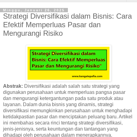
Minggu, Januari 26, 2025
Strategi Diversifikasi dalam Bisnis: Cara
Efektif Memperluas Pasar dan
Mengurangi Risiko
Abstrak:
Diversifikasi adalah salah satu strategi yang
digunakan perusahaan untuk memperluas pangsa pasar
dan mengurangi ketergantungan pada satu produk atau
layanan. Dalam dunia bisnis yang dinamis, strategi
diversifikasi memungkinkan perusahaan untuk menghadapi
ketidakpastian pasar dan menciptakan peluang baru. Artikel
ini membahas secara rinci tentang strategi diversifikasi,
jenis-jenisnya, serta keuntungan dan tantangan yang
dihadapi oleh perusahaan dalam menerapkannya.