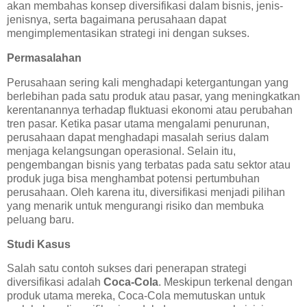
akan membahas konsep diversifikasi dalam bisnis, jenis-
jenisnya, serta bagaimana perusahaan dapat
mengimplementasikan strategi ini dengan sukses.
Permasalahan
Perusahaan sering kali menghadapi ketergantungan yang
berlebihan pada satu produk atau pasar, yang meningkatkan
kerentanannya terhadap fluktuasi ekonomi atau perubahan
tren pasar. Ketika pasar utama mengalami penurunan,
perusahaan dapat menghadapi masalah serius dalam
menjaga kelangsungan operasional. Selain itu,
pengembangan bisnis yang terbatas pada satu sektor atau
produk juga bisa menghambat potensi pertumbuhan
perusahaan. Oleh karena itu, diversifikasi menjadi pilihan
yang menarik untuk mengurangi risiko dan membuka
peluang baru.
Studi Kasus
Salah satu contoh sukses dari penerapan strategi
diversifikasi adalah
Coca-Cola
. Meskipun terkenal dengan
produk utama mereka, Coca-Cola memutuskan untuk