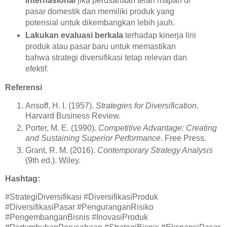
internasional
jika perusahaan telah mapan di
pasar domestik dan memiliki produk yang
potensial untuk dikembangkan lebih jauh.
Lakukan evaluasi berkala
terhadap kinerja lini
produk atau pasar baru untuk memastikan
bahwa strategi diversifikasi tetap relevan dan
efektif.
Referensi
Ansoff, H. I. (1957).
Strategies for Diversification
.
Harvard Business Review.
Porter, M. E. (1990).
Competitive Advantage: Creating
and Sustaining Superior Performance
. Free Press.
Grant, R. M. (2016).
Contemporary Strategy Analysis
(9th ed.). Wiley.
Hashtag:
#StrategiDiversifikasi #DiversifikasiProduk
#DiversifikasiPasar #PenguranganRisiko
#PengembanganBisnis #InovasiProduk