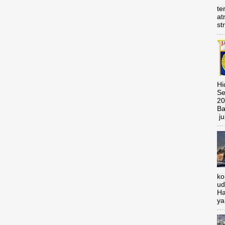
te
at
st
Hi
Se
20
Ba
ju
ko
ud
Ha
ya