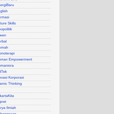
ergiBaru
glish
rmasi
ture Skills
opolitik
een
rbal
kmah
pnoterapi
uman Empowerment
maniora
dTek
ovasi Korporasi
lamic Thinking
kartaKita
pret
rya Ilmiah
bangsaan