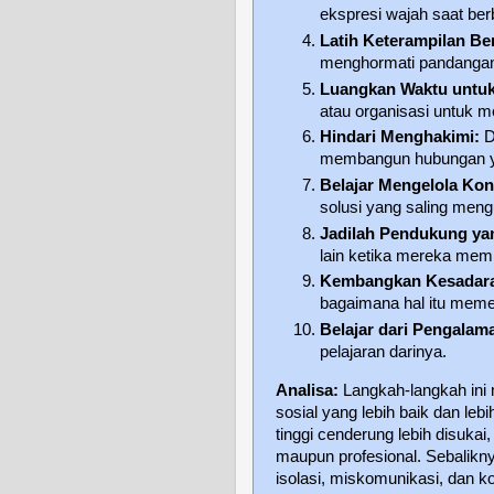
ekspresi wajah saat ber
Latih Keterampilan Be
menghormati pandangan 
Luangkan Waktu untuk 
atau organisasi untuk m
Hindari Menghakimi:
D
membangun hubungan ya
Belajar Mengelola Konf
solusi yang saling men
Jadilah Pendukung ya
lain ketika mereka me
Kembangkan Kesadara
bagaimana hal itu memen
Belajar dari Pengalam
pelajaran darinya.
Analisa:
Langkah-langkah in
sosial yang lebih baik dan le
tinggi cenderung lebih disuka
maupun profesional. Sebalik
isolasi, miskomunikasi, dan ko