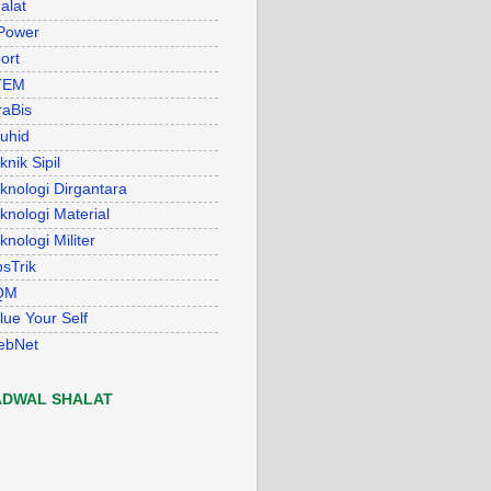
alat
Power
ort
TEM
raBis
uhid
knik Sipil
knologi Dirgantara
knologi Material
knologi Militer
psTrik
QM
lue Your Self
ebNet
ADWAL SHALAT