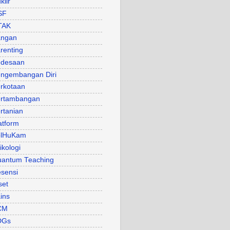
klir
SF
TAK
angan
renting
desaan
ngembangan Diri
rkotaan
rtambangan
rtanian
atform
olHuKam
ikologi
antum Teaching
sensi
set
ins
CM
DGs