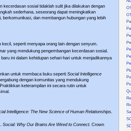
Nu
ecerdasan sosial tidaklah sulit jika dilakukan dengan
O
-langkah sederhana, seseorang dapat meningkatkan
O
berkomunikasi, dan membangun hubungan yang lebih
P
Pa
Pe
Pe
 kecil, seperti menyapa orang lain dengan senyum.
Pe
eminar yang mendukung pengembangan kecerdasan sosial.
Pe
 baru ini dalam kehidupan sehari-hari untuk menjadikannya
Pe
Pl
rankan untuk membaca buku seperti
Social Intelligence
P
 bergabung dengan komunitas yang mendukung
Ps
raktikkan keterampilan ini secara rutin untuk
Qu
imal.
Re
Ri
ial Intelligence: The New Science of Human Relationships.
Sa
S
).
Social: Why Our Brains Are Wired to Connect.
Crown
S