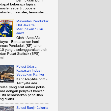
permukaan Bumi
rdapat beberapa lapisan
mosfer seperti troposfer,
ratosfer, mesosfer, termosfer ...
Mayoritas Penduduk
DKI Jakarta
Merupakan Suku
Jawa
Oleh : Atep Afia
dayat - Berdasarkan hasil
nsus Penduduk (SP) tahun
10 yang diselenggarakan oleh
dan Pusat Statistik (BPS),
ml...
Polusi Udara
Kawasan Industri
Sebabkan Kanker
KangAtepAfia.com -
Ternyata ada
relasi yang erat antara polusi
ara dengan penyakit kanker.
l itu berdasarkan penelitian
ng dilaku...
Solusi Banjir Jakarta