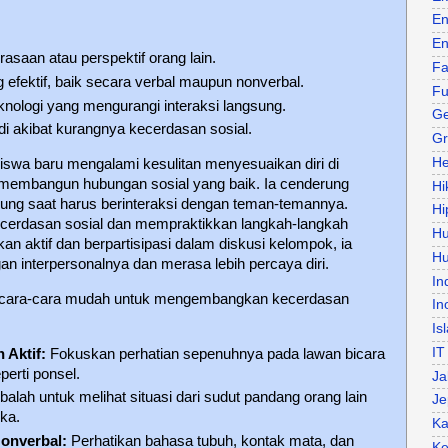
En
En
saan atau perspektif orang lain.
Fa
efektif, baik secara verbal maupun nonverbal.
Fu
nologi yang mengurangi interaksi langsung.
Ge
adi akibat kurangnya kecerdasan sosial.
Gr
He
wa baru mengalami kesulitan menyesuaikan diri di
embangun hubungan sosial yang baik. Ia cenderung
Hi
ung saat harus berinteraksi dengan teman-temannya.
Hi
kecerdasan sosial dan mempraktikkan langkah-langkah
H
n aktif dan berpartisipasi dalam diskusi kelompok, ia
Hu
n interpersonalnya dan merasa lebih percaya diri.
In
h cara-cara mudah untuk mengembangkan kecerdasan
In
Is
IT
 Aktif:
Fokuskan perhatian sepenuhnya pada lawan bicara
perti ponsel.
Ja
alah untuk melihat situasi dari sudut pandang orang lain
Je
ka.
Ka
onverbal:
Perhatikan bahasa tubuh, kontak mata, dan
Ke