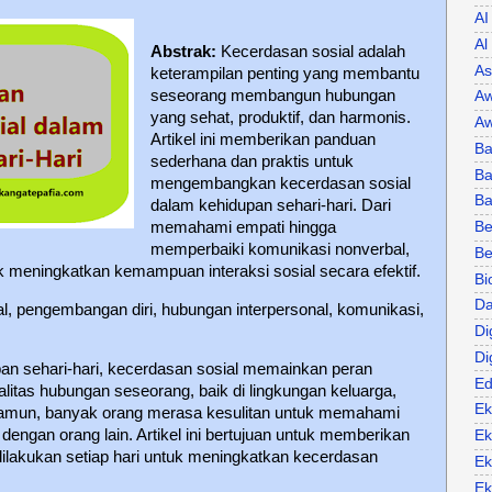
AI
Al
Abstrak:
Kecerdasan sosial adalah
As
keterampilan penting yang membantu
seseorang membangun hubungan
Aw
yang sehat, produktif, dan harmonis.
Aw
Artikel ini memberikan panduan
Ba
sederhana dan praktis untuk
Ba
mengembangkan kecerdasan sosial
B
dalam kehidupan sehari-hari. Dari
memahami empati hingga
Be
memperbaiki komunikasi nonverbal,
Be
k meningkatkan kemampuan interaksi sosial secara efektif.
Bi
Da
l, pengembangan diri, hubungan interpersonal, komunikasi,
Di
Di
n sehari-hari, kecerdasan sosial memainkan peran
Ed
itas hubungan seseorang, baik di lingkungan keluarga,
Ek
amun, banyak orang merasa kesulitan untuk memahami
f dengan orang lain. Artikel ini bertujuan untuk memberikan
Ek
ilakukan setiap hari untuk meningkatkan kecerdasan
Ek
Ek