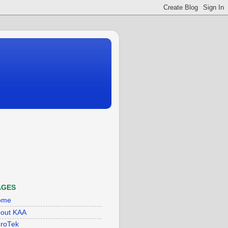
AGES
ome
out KAA
roTek