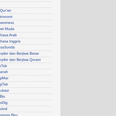
 Qur'an
tronomi
areness
et Muda
hasa Arab
hasa Inggris
asaSunda
rpikir dan Berjiwa Besar
rpikir dan Berjiwa Qurani
oTek
erah
giMar
giTek
ukasi
Bis
oDig
oInd
onomi Biru