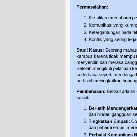
Permasalahan:
Kesulitan memahami pera
Komunikasi yang kurang 
Ketergantungan pada tek
Konflik yang sering terj
Studi Kasus:
Seorang mahasis
kampus karena tidak mampu m
menyendiri dan merasa cangg
Setelah mengikuti pelatihan 
sederhana seperti mendengarka
berhasil meningkatkan hubunga
Pembahasan:
Berikut adala
sosial:
Berlatih Mendengarkan
dan hindari gangguan se
Tingkatkan Empati:
Cob
dan pahami emosi mere
Perbaiki Komunikasi N