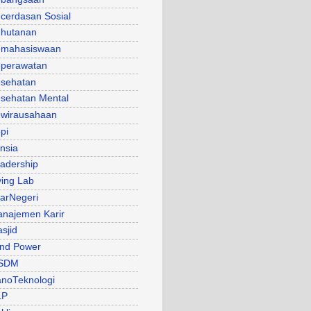
cerdasan Sosial
hutanan
mahasiswaan
perawatan
sehatan
sehatan Mental
wirausahaan
pi
nsia
adership
ving Lab
arNegeri
najemen Karir
sjid
nd Power
SDM
noTeknologi
LP