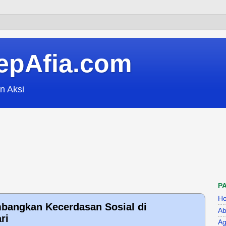
epAfia.com
n Aksi
P
H
angkan Kecerdasan Sosial di
Ab
ri
Ag