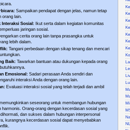
bicara.
Ke
rbicara:
Sampaikan pendapat dengan jelas, namun tetap
Ke
orang lain.
Ke
Interaksi Sosial:
Ikut serta dalam kegiatan komunitas
Ke
emperluas jaringan sosial.
Ke
engarkan cerita orang lain tanpa prasangka untuk
Ke
ng lebih dalam.
Ke
lik:
Tangani perbedaan dengan sikap tenang dan mencari
guntungkan.
Ko
ng Baik:
Tawarkan bantuan atau dukungan kepada orang
La
mbutuhkannya.
Le
n Emosional:
Sadari perasaan Anda sendiri dan
Li
garuhi interaksi Anda dengan orang lain.
Lu
an:
Evaluasi interaksi sosial yang telah terjadi dan ambil
Ma
Ma
i memungkinkan seseorang untuk membangun hubungan
Mi
bih harmonis. Orang-orang dengan kecerdasan sosial yang
M
i, dihormati, dan sukses dalam hubungan interpersonal
Na
nya, kurangnya kecerdasan sosial dapat menyebabkan
N
nflik.