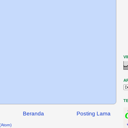
V
A
T
Beranda
Posting Lama
(Atom)