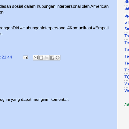
Sh
rdasan sosial dalam hubungan interpersonal oleh American
Si
on.
Sp
S
anganDiri #HubunganInterpersonal #Komunikasi #Empati
St
ls
Ta
Te
Te
Te
t
21:44
Te
Ti
T
Va
W
log ini yang dapat mengirim komentar.
J