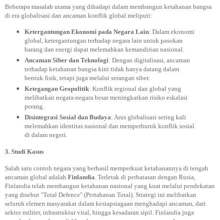
Beberapa masalah utama yang dihadapi dalam membangun ketahanan bangsa
di era globalisasi dan ancaman konflik global meliputi:
Ketergantungan Ekonomi pada Negara Lain
: Dalam ekonomi
global, ketergantungan terhadap negara lain untuk pasokan
barang dan energi dapat melemahkan kemandirian nasional.
Ancaman Siber dan Teknologi
: Dengan digitalisasi, ancaman
terhadap ketahanan bangsa kini tidak hanya datang dalam
bentuk fisik, tetapi juga melalui serangan siber.
Ketegangan Geopolitik
: Konflik regional dan global yang
melibatkan negara-negara besar meningkatkan risiko eskalasi
perang.
Disintegrasi Sosial dan Budaya
: Arus globalisasi sering kali
melemahkan identitas nasional dan memperburuk konflik sosial
di dalam negeri.
3. Studi Kasus
Salah satu contoh negara yang berhasil memperkuat ketahanannya di tengah
ancaman global adalah
Finlandia
. Terletak di perbatasan dengan Rusia,
Finlandia telah membangun ketahanan nasional yang kuat melalui pendekatan
yang disebut "Total Defence" (Pertahanan Total). Strategi ini melibatkan
seluruh elemen masyarakat dalam kesiapsiagaan menghadapi ancaman, dari
sektor militer, infrastruktur vital, hingga kesadaran sipil. Finlandia juga