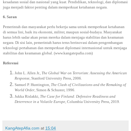
kesadaran sosial dan nasional yang kuat. Pendidikan, teknologi, dan diplomasi
juga menjadi faktor penting dalam memperkuat ketahanan negara.
6. Saran
Pemerintah dan masyarakat perlu bekerja sama untuk memperkuat ketahanan
di semua lini, baik itu ekonomi, militer, maupun sosial-budaya. Masyarakat
harus lebih sadar akan peran mereka dalam menjaga stabilitas dan keamanan
negara. Di sisi lain, pemerintah harus terus berinovasi dalam pengembangan
teknologi pertahanan dan memperkuat diplomasi internasional untuk menjaga
stabilitas dan keamanan global. (www.kangatepafia.com)
Referensi
John L. Allen Jr.,
The Global War on Terrorism: Assessing the American
Response
, Stanford University Press, 2006.
Samuel P. Huntington,
The Clash of Civilizations and the Remaking of
World Order
, Simon & Schuster, 1996.
Jukka Rislakki,
The Case for Finland: Defensive Readiness and
Deterrence in a Volatile Europe
, Columbia University Press, 2019.
KangAtepAfia.com
at
15:04