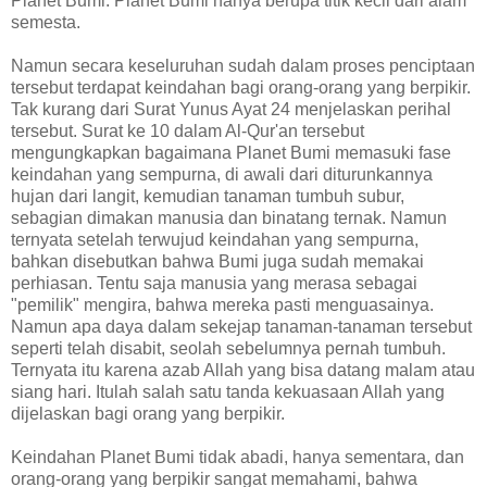
Planet Bumi. Planet Bumi hanya berupa titik kecil dari alam
semesta.
Namun secara keseluruhan sudah dalam proses penciptaan
tersebut terdapat keindahan bagi orang-orang yang berpikir.
Tak kurang dari Surat Yunus Ayat 24 menjelaskan perihal
tersebut. Surat ke 10 dalam Al-Qur'an tersebut
mengungkapkan bagaimana Planet Bumi memasuki fase
keindahan yang sempurna, di awali dari diturunkannya
hujan dari langit, kemudian tanaman tumbuh subur,
sebagian dimakan manusia dan binatang ternak. Namun
ternyata setelah terwujud keindahan yang sempurna,
bahkan disebutkan bahwa Bumi juga sudah memakai
perhiasan. Tentu saja manusia yang merasa sebagai
"pemilik" mengira, bahwa mereka pasti menguasainya.
Namun apa daya dalam sekejap tanaman-tanaman tersebut
seperti telah disabit, seolah sebelumnya pernah tumbuh.
Ternyata itu karena azab Allah yang bisa datang malam atau
siang hari. Itulah salah satu tanda kekuasaan Allah yang
dijelaskan bagi orang yang berpikir.
Keindahan Planet Bumi tidak abadi, hanya sementara, dan
orang-orang yang berpikir sangat memahami, bahwa