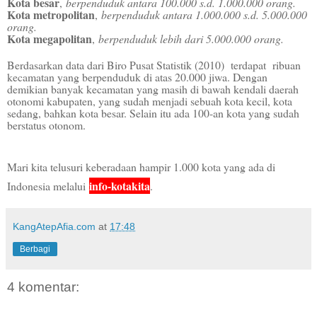
Kota besar
,
berpenduduk antara 100.000 s.d. 1.000.000 orang.
Kota metropolitan
,
berpenduduk antara 1.000.000 s.d. 5.000.000
orang.
Kota megapolitan
,
berpenduduk lebih dari 5.000.000 orang.
Berdasarkan data dari Biro Pusat Statistik (2010) terdapat ribuan
kecamatan yang berpenduduk di atas 20.000 jiwa. Dengan
demikian banyak kecamatan yang masih di bawah kendali daerah
otonomi kabupaten, yang sudah menjadi sebuah kota kecil, kota
sedang, bahkan kota besar. Selain itu ada 100-an kota yang sudah
berstatus otonom.
Mari kita telusuri keberadaan hampir 1.000 kota yang ada di
info-kotakita
Indonesia melalui
.
KangAtepAfia.com
at
17:48
Berbagi
4 komentar: