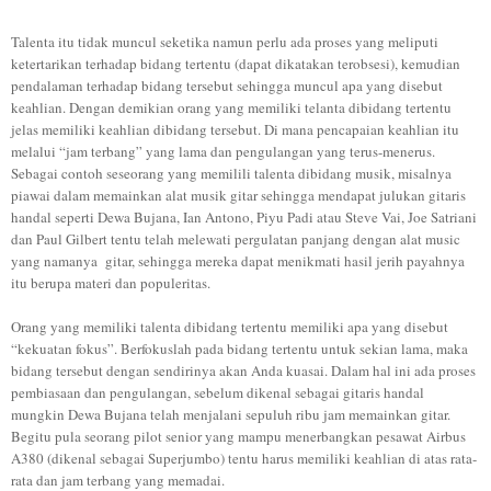
Talenta itu tidak muncul seketika namun perlu ada proses yang meliputi
ketertarikan terhadap bidang tertentu (dapat dikatakan terobsesi), kemudian
pendalaman terhadap bidang tersebut sehingga muncul apa yang disebut
keahlian. Dengan demikian orang yang memiliki telanta dibidang tertentu
jelas memiliki keahlian dibidang tersebut. Di mana pencapaian keahlian itu
melalui “jam terbang” yang lama dan pengulangan yang terus-menerus.
Sebagai contoh seseorang yang memilili talenta dibidang musik, misalnya
piawai dalam memainkan alat musik gitar sehingga mendapat julukan gitaris
handal seperti Dewa Bujana, Ian Antono, Piyu Padi atau Steve Vai, Joe Satriani
dan Paul Gilbert tentu telah melewati pergulatan panjang dengan alat music
yang namanya
gitar, sehingga mereka dapat menikmati hasil jerih payahnya
itu berupa materi dan populeritas.
Orang yang memiliki talenta dibidang tertentu memiliki apa yang disebut
“kekuatan fokus”. Berfokuslah pada bidang tertentu untuk sekian lama, maka
bidang tersebut dengan sendirinya akan Anda kuasai. Dalam hal ini ada proses
pembiasaan dan pengulangan, sebelum dikenal sebagai gitaris handal
mungkin Dewa Bujana telah menjalani sepuluh ribu jam memainkan gitar.
Begitu pula seorang pilot senior yang mampu menerbangkan pesawat Airbus
A380 (dikenal sebagai Superjumbo) tentu harus memiliki keahlian di atas rata-
rata dan jam terbang yang memadai.