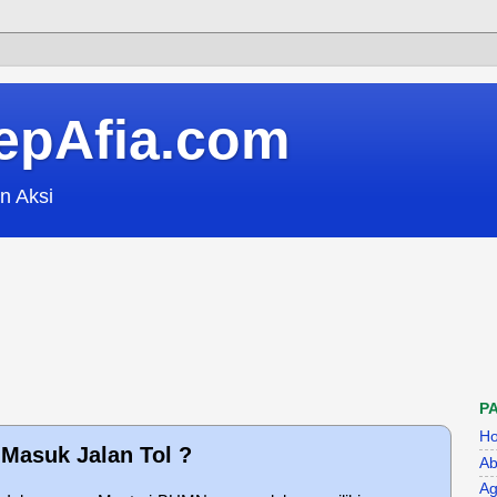
epAfia.com
n Aksi
P
H
Masuk Jalan Tol ?
Ab
Ag