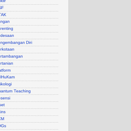
klir
SF
TAK
angan
renting
desaan
ngembangan Diri
rkotaan
rtambangan
rtanian
atform
olHuKam
ikologi
antum Teaching
sensi
set
ins
CM
DGs