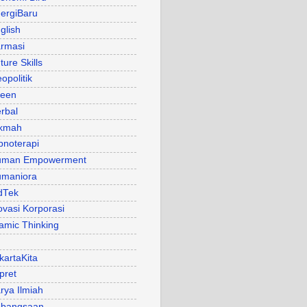
ergiBaru
glish
rmasi
ture Skills
opolitik
een
rbal
kmah
pnoterapi
uman Empowerment
maniora
dTek
ovasi Korporasi
lamic Thinking
kartaKita
pret
rya Ilmiah
bangsaan