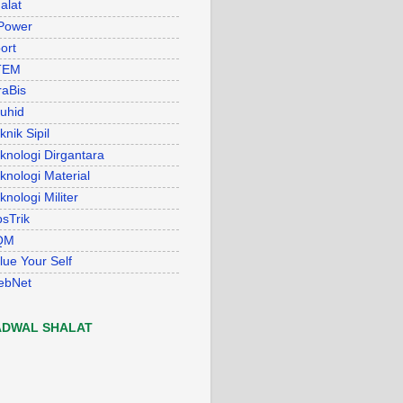
alat
Power
ort
TEM
raBis
uhid
knik Sipil
knologi Dirgantara
knologi Material
knologi Militer
psTrik
QM
lue Your Self
ebNet
ADWAL SHALAT