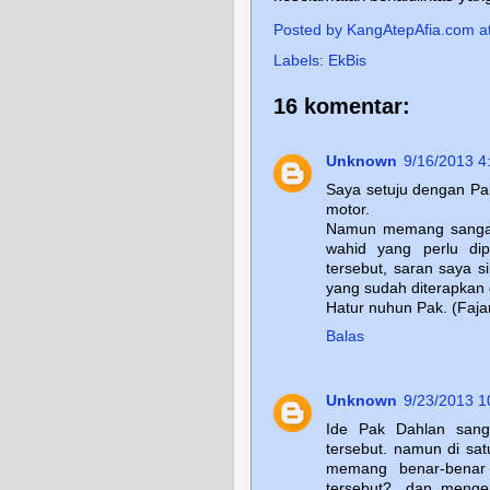
Posted by
KangAtepAfia.com
a
Labels:
EkBis
16 komentar:
Unknown
9/16/2013 4
Saya setuju dengan Pa
motor.
Namun memang sangat 
wahid yang perlu di
tersebut, saran saya 
yang sudah diterapkan d
Hatur nuhun Pak. (Faja
Balas
Unknown
9/23/2013 1
Ide Pak Dahlan sang
tersebut. namun di satu
memang benar-benar
tersebut? .dan menge