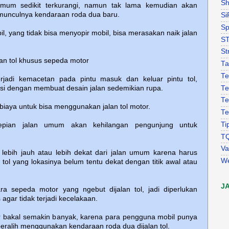
Sh
umum sedikit terkurangi, namun tak lama kemudian akan
munculnya kendaraan roda dua baru.
Si
Sp
l, yang tidak bisa menyopir mobil, bisa merasakan naik jalan
S
St
lan tol khusus sepeda motor
Ta
Te
rjadi kemacetan pada pintu masuk dan keluar pintu tol,
Te
tasi dengan membuat desain jalan sedemikian rupa.
Te
iaya untuk bisa menggunakan jalan tol motor.
Te
Ti
epian jalan umum akan kehilangan pengunjung untuk
T
Va
 lebih jauh atau lebih dekat dari jalan umum karena harus
W
 tol yang lokasinya belum tentu dekat dengan titik awal atau
J
a sepeda motor yang ngebut dijalan tol, jadi diperlukan
agar tidak terjadi kecelakaan.
 bakal semakin banyak, karena para pengguna mobil punya
k beralih menggunakan kendaraan roda dua dijalan tol.