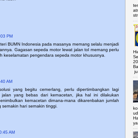
te
at
st
:03 PM
nteri BUMN Indonesia pada masanya memang selalu menjadi
annya. Gagasan sepeda motor lewat jalan tol memang perlu
Hi
lah keselamatan pengendara sepeda motor khususnya.
Se
20
Ba
ju
:40 AM
solusi yang begitu cemerlang, perlu dipertimbangkan lagi
jalan yang bebas dari kemacetan, jika hal ini dilakukan
menimbulkan kemacetan dimana-mana dikarenbakan jumlah
semakin hari semakin tinggi.
ko
ud
Ha
ya
0:45 AM