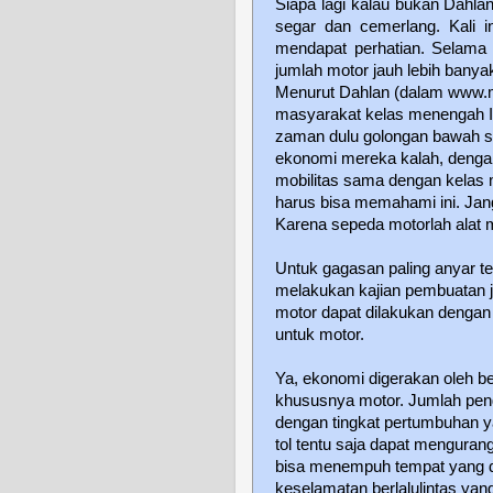
Siapa lagi kalau bukan Dahla
segar dan cemerlang. Kali 
mendapat perhatian. Selama 
jumlah motor jauh lebih banya
Menurut Dahlan (dalam www.
masyarakat kelas menengah In
zaman dulu golongan bawah s
ekonomi mereka kalah, deng
mobilitas sama dengan kelas
harus bisa memahami ini. Ja
Karena sepeda motorlah alat 
Untuk gagasan paling anyar 
melakukan kajian pembuatan jal
motor dapat dilakukan dengan
untuk motor.
Ya, ekonomi digerakan oleh be
khususnya motor. Jumlah peng
dengan tingkat pertumbuhan ya
tol tentu saja dapat mengurang
bisa menempuh tempat yang di
keselamatan berlalulintas yang