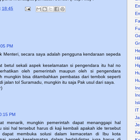
En
t
18:45
En
Fa
Fu
Ge
Gr
:05 PM
He
k Menteri, secara saya adalah pengguna kendaraan sepeda
Hi
betul sekali aspek keselamatan si pengendara itu hal no
Hi
perhatikan oleh pemerintah maupun oleh si pengendara
H
sih mungkin bisa ditambahkan pembatas dari tembok seperti
Hu
i jalan tol Suramadu, mungkin itu saja Pak usul dari saya.
In
r)
In
Is
IT
0:15 PM
Ja
at menarik, mungkin pemerintah dapat menanggapi hal
Je
 sisi hal tersebut harus di kaji kembali apakah ide tersebut
Ka
 dapat membuka solusi dalam kemacetan di Ibu kota
nai aspek keselamatan dalam berlalulintas juga harus di
Ke