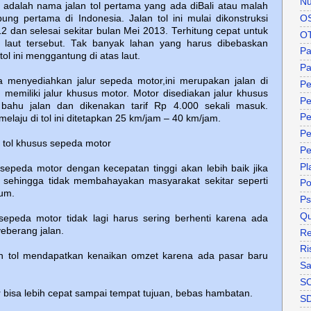
Nu
 adalah nama jalan tol pertama yang ada diBali atau malah
O
pung pertama di Indonesia. Jalan tol ini mulai dikonstruksi
12 dan selesai sekitar bulan Mei 2013. Terhitung cepat untuk
O
s laut tersebut. Tak banyak lahan yang harus dibebaskan
P
ol ini menggantung di atas laut.
Pa
a menyediahkan jalur sepeda motor,ini merupakan jalan di
Pe
 memiliki jalur khusus motor. Motor disediakan jalur khusus
Pe
 bahu jalan dan dikenakan tarif Rp 4.000 sekali masuk.
Pe
laju di tol ini ditetapkan 25 km/jam – 40 km/jam.
Pe
n tol khusus sepeda motor
Pe
Pl
sepeda motor dengan kecepatan tinggi akan lebih baik jika
 sehingga tidak membahayakan masyarakat sekitar seperti
P
mum.
Ps
Qu
epeda motor tidak lagi harus sering berhenti karena ada
eberang jalan.
Re
Ri
an tol mendapatkan kenaikan omzet karena ada pasar baru
Sa
S
bisa lebih cepat sampai tempat tujuan, bebas hambatan.
S