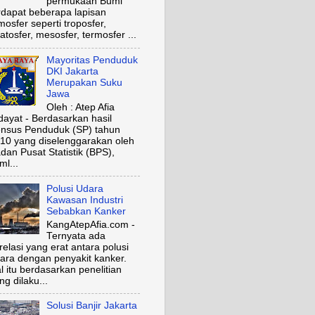
permukaan Bumi
rdapat beberapa lapisan
mosfer seperti troposfer,
ratosfer, mesosfer, termosfer ...
Mayoritas Penduduk
DKI Jakarta
Merupakan Suku
Jawa
Oleh : Atep Afia
dayat - Berdasarkan hasil
nsus Penduduk (SP) tahun
10 yang diselenggarakan oleh
dan Pusat Statistik (BPS),
ml...
Polusi Udara
Kawasan Industri
Sebabkan Kanker
KangAtepAfia.com -
Ternyata ada
relasi yang erat antara polusi
ara dengan penyakit kanker.
l itu berdasarkan penelitian
ng dilaku...
Solusi Banjir Jakarta