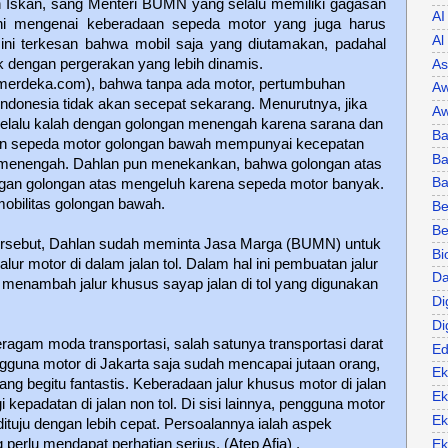
n Iskan, sang Menteri BUMN yang selalu memiliki gagasan
AI
ini mengenai keberadaan sepeda motor yang juga harus
Al
ini terkesan bahwa mobil saja yang diutamakan, padahal
k dengan pergerakan yang lebih dinamis.
As
merdeka.com), bahwa tanpa ada motor, pertumbuhan
Aw
donesia tidak akan secepat sekarang. Menurutnya, jika
Aw
elalu kalah dengan golongan menengah karena sarana dan
Ba
an sepeda motor golongan bawah mempunyai kecepatan
Ba
 menengah. Dahlan pun menekankan, bahwa golongan atas
B
ngan golongan atas mengeluh karena sepeda motor banyak.
mobilitas golongan bawah.
Be
Be
tersebut, Dahlan sudah meminta Jasa Marga (BUMN) untuk
Bi
ur motor di dalam jalan tol. Dalam hal ini pembuatan jalur
Da
 menambah jalur khusus sayap jalan di tol yang digunakan
Di
Di
ragam moda transportasi, salah satunya transportasi darat
Ed
guna motor di Jakarta saja sudah mencapai jutaan orang,
Ek
ng begitu fantastis. Keberadaan jalur khusus motor di jalan
Ek
i kepadatan di jalan non tol. Di sisi lainnya, pengguna motor
Ek
tuju dengan lebih cepat. Persoalannya ialah aspek
 perlu mendapat perhatian serius. (Atep Afia) .
Ek