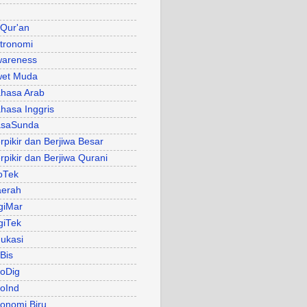
 Qur'an
tronomi
areness
et Muda
hasa Arab
hasa Inggris
asaSunda
rpikir dan Berjiwa Besar
rpikir dan Berjiwa Qurani
oTek
erah
giMar
giTek
ukasi
Bis
oDig
oInd
onomi Biru