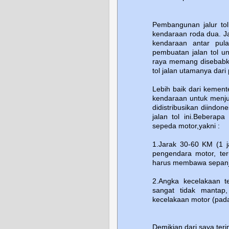
Pembangunan jalur tol 
kendaraan roda dua. Ja
kendaraan antar pula
pembuatan jalan tol un
raya memang disebabka
tol jalan utamanya dari
Lebih baik dari kemen
kendaraan untuk menju
didistribusikan diindon
jalan tol ini.Beberap
sepeda motor,yakni :
1.Jarak 30-60 KM (1 j
pengendara motor, te
harus membawa sepanj
2.Angka kecelakaan 
sangat tidak mantap
kecelakaan motor (pada
Demikian dari saya,teri