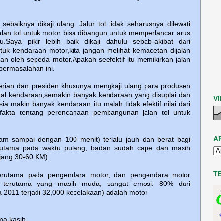
sebaiknya dikaji ulang. Jalur tol tidak seharusnya dilewati
lan tol untuk motor bisa dibangun untuk memperlancar arus
u.Saya pikir lebih baik dikaji dahulu sebab-akibat dari
tuk kendaraan motor,kita jangan melihat kemacetan dijalan
n oleh sepeda motor.Apakah seefektif itu memikirkan jalan
 permasalahan ini.
terian dan presiden khusunya mengkaji ulang para produsen
al kendaraan,semakin banyak kendaraan yang disuplai dan
V
esia makin banyak kendaraan itu malah tidak efektif nilai dari
a fakta tentang perencanaan pembangunan jalan tol untuk
A
am sampai dengan 100 menit) terlalu jauh dan berat bagi
rutama pada waktu pulang, badan sudah cape dan masih
ang 30-60 KM).
T
terutama pada pengendara motor, dan pengendara motor
, terutama yang masih muda, sangat emosi. 80% dari
 2011 terjadi 32,000 kecelakaan) adalah motor
ma kasih