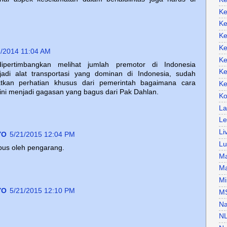
Ke
Ke
Ke
Ke
1/2014 11:04 AM
Ke
ipertimbangkan melihat jumlah premotor di Indonesia
Ke
di alat transportasi yang dominan di Indonesia, sudah
tkan perhatian khusus dari pemerintah bagaimana cara
Ke
ni menjadi gagasan yang bagus dari Pak Dahlan.
Ko
La
Le
Li
YO
5/21/2015 12:04 PM
Lu
apus oleh pengarang.
Ma
Ma
Mi
YO
5/21/2015 12:10 PM
M
Na
N