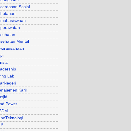
cerdasan Sosial
hutanan
mahasiswaan
perawatan
sehatan
sehatan Mental
wirausahaan
pi
nsia
adership
ving Lab
arNegeri
najemen Karir
sjid
nd Power
SDM
noTeknologi
LP