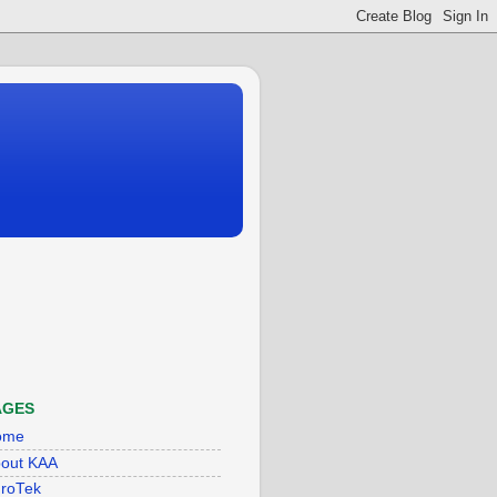
AGES
ome
out KAA
roTek