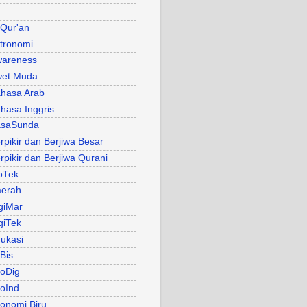
 Qur'an
tronomi
areness
et Muda
hasa Arab
hasa Inggris
asaSunda
rpikir dan Berjiwa Besar
rpikir dan Berjiwa Qurani
oTek
erah
giMar
giTek
ukasi
Bis
oDig
oInd
onomi Biru