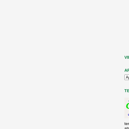
V
A
T
te
at