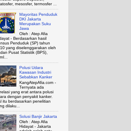
ratosfer, mesosfer, termosfer ...
Mayoritas Penduduk
DKI Jakarta
Merupakan Suku
Jawa
Oleh : Atep Afia
dayat - Berdasarkan hasil
nsus Penduduk (SP) tahun
10 yang diselenggarakan oleh
dan Pusat Statistik (BPS),
ml...
Polusi Udara
Kawasan Industri
Sebabkan Kanker
KangAtepAfia.com -
Ternyata ada
relasi yang erat antara polusi
ara dengan penyakit kanker.
l itu berdasarkan penelitian
ng dilaku...
Solusi Banjir Jakarta
Oleh : Atep Afia
Hidayat - Jakarta