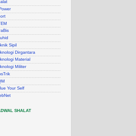
alat
Power
ort
TEM
raBis
uhid
knik Sipil
knologi Dirgantara
knologi Material
knologi Militer
psTrik
QM
lue Your Self
ebNet
ADWAL SHALAT