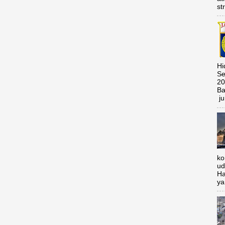
st
Hi
Se
20
Ba
ju
ko
ud
Ha
ya