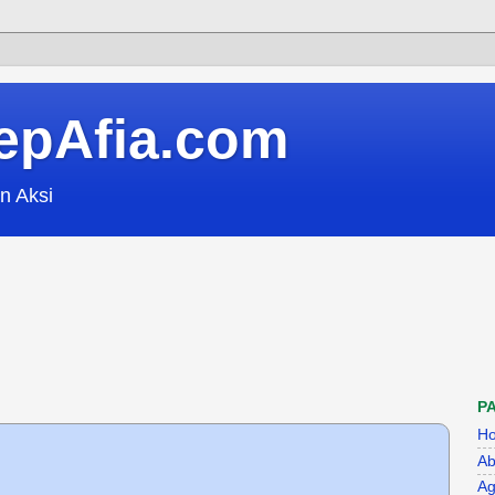
epAfia.com
n Aksi
P
H
Ab
Ag