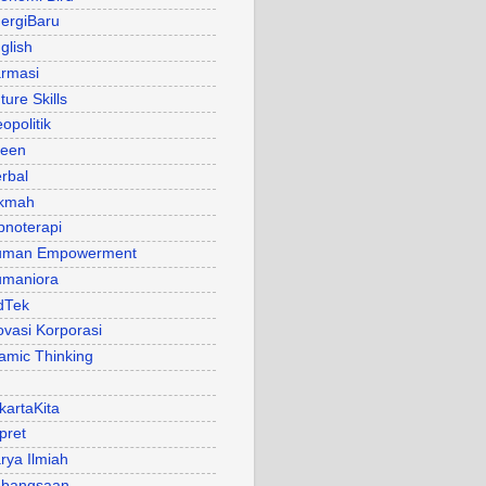
ergiBaru
glish
rmasi
ture Skills
opolitik
een
rbal
kmah
pnoterapi
uman Empowerment
maniora
dTek
ovasi Korporasi
lamic Thinking
kartaKita
pret
rya Ilmiah
bangsaan