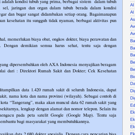
 adalah kondisi tubuh yang prima, berbagai sistem
dalam tubuh
AI
 sel, jaringan dan organ dalam tubuh berada dalam kondisi
Al
segar dan bugar sangat didambakan setiap orang. Bagaimanapun
As
uan kesehatan itu sungguh tidak nyaman, berbagai aktivitas pun
Aw
Aw
mahal, memerlukan biaya obat, ongkos dokter, biaya perawatan dan
Ba
l. Dengan demikian semua harus sehat, tentu saja dengan
Ba
B
Be
yang dipersembahkan oleh AXA Indonesia menyajikan beragam
Be
ulai dari : Direktori Rumah Sakit dan Dokter; Cek Kesehatan
Bi
Da
itampilkan data 1.420 rumah sakit di seluruh Indonesia, dapat
Di
akit, nama kota dan nama provinsi (wilayah). Sebagai contoh di
Di
 kota “Tangerang”, maka akan muncul data 62 rumah sakit yang
Ed
sekitarnya, lengkap dengan alamat dan nomor telepon. Selain itu
Ek
mengacu pada peta satelit Google (Google Map). Tentu saja
Ek
t membantu bagi masyarakat yang membutuhkannya.
Ek
ajikan data 2.680 dokter spesialis. Dengan cara pencarian bisa
Ek