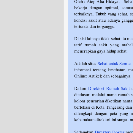
Oleh : Atep Afia Hidayat - Sehat
bekerja dengan optimal, semua
terbaiknya. Tubuh yang sehat, 
kondisi sakit atau adanya gangg
tertunda dan terganggu.
Di sisi lainnya tidak sehat itu 
tarif rumah sakit yang maha
menerapkan gaya hidup sehat.
Adalah situs
Sehat untuk Semua
informasi tentang kesehatan, m
Online; Artikel; dan sebagainya.
Dalam
Direktori Rumah Sakit
d
ditelusuri melalui nama rumah s
kolom pencarian diketikan nama
berlokasi di Kota Tangerang dan 
dilengkapi dengan peta yang 
keberadaan direktori ini sanga
Sedangkan
Direktori Dokter
meny