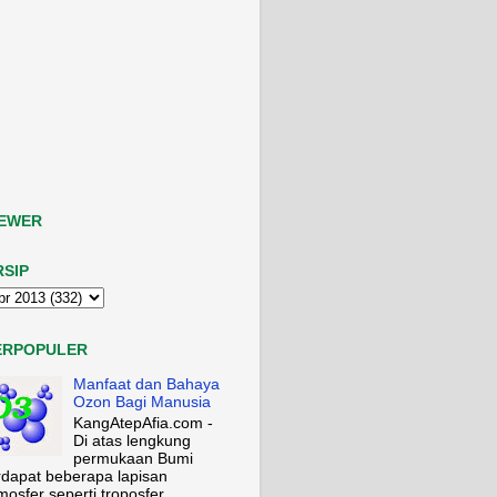
IEWER
RSIP
ERPOPULER
Manfaat dan Bahaya
Ozon Bagi Manusia
KangAtepAfia.com -
Di atas lengkung
permukaan Bumi
rdapat beberapa lapisan
mosfer seperti troposfer,