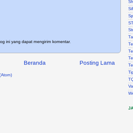
Sh
Si
Sp
S
St
Ta
log ini yang dapat mengirim komentar.
Te
Te
Te
Beranda
Posting Lama
Te
Ti
(Atom)
T
Va
W
J