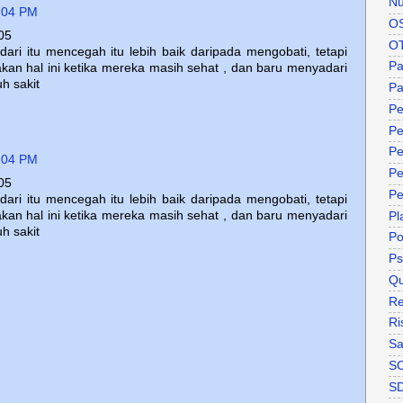
Nu
:04 PM
O
05
O
ari itu mencegah itu lebih baik daripada mengobati, tetapi
P
kan hal ini ketika mereka masih sehat , dan baru menyadari
h sakit
Pa
Pe
Pe
Pe
:04 PM
Pe
05
Pe
ari itu mencegah itu lebih baik daripada mengobati, tetapi
kan hal ini ketika mereka masih sehat , dan baru menyadari
Pl
h sakit
P
Ps
Qu
Re
Ri
Sa
S
S