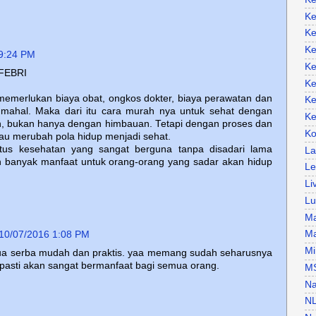
Ke
Ke
Ke
9:24 PM
Ke
-FEBRI
Ke
 memerlukan biaya obat, ongkos dokter, biaya perawatan dan
Ke
g mahal. Maka dari itu cara murah nya untuk sehat dengan
Ke
, bukan hanya dengan himbauan. Tetapi dengan proses dan
Ko
au merubah pola hidup menjadi sehat.
tus kesehatan yang sangat berguna tanpa disadari lama
La
 banyak manfaat untuk orang-orang yang sadar akan hidup
Le
Li
Lu
Ma
Ma
10/07/2016 1:08 PM
Mi
ua serba mudah dan praktis. yaa memang sudah seharusnya
, pasti akan sangat bermanfaat bagi semua orang.
M
Na
N