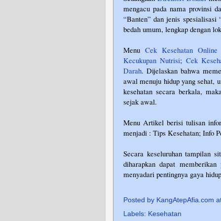
mengacu pada nama provinsi dan 
“Banten” dan jenis spesialisas
bedah umum, lengkap dengan lok
Menu
Cek Kesehatan Online
Kecukupan Nutrisi
;
Cek Keseha
Darah
. Dijelaskan bahwa memer
awal menuju hidup yang sehat, u
kesehatan secara berkala, maka
sejak awal.
Menu Artikel berisi tulisan in
menjadi : Tips Kesehatan; Info P
Secara keseluruhan tampilan si
diharapkan dapat memberikan 
menyadari pentingnya gaya hidu
Posted by
KangAtepAfia.com
a
Labels:
Kesehatan