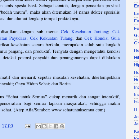
jenis spesialisasi. Sebagai contoh, dengan pencarian provinsi
En
i “bedah umum”, maka akan ditemukan 14 nama dokter spesialis
En
asi dan alamat lengkap tempat prakteknya.
Fa
Fu
disajikan dengan sub menu:
Cek Kesehatan Jantung
;
Cek
Ge
tan Payudara
;
Cek Kekuatan Tulang
; dan
Cek Kondisi Gula
Gr
iksa kesehatan secara berkala, merupakan salah satu langkah
mur panjang, dan produktif. Ternyata dengan mengetahui kondisi
He
 deteksi potensi penyakit dan penanganannya dapat dilakukan
Hi
Hi
H
formatif dan menarik seputar masalah kesehatan, dikelompokkan
Hu
enyakit; Gaya Hidup Sehat; dan Berita.
In
In
tus “Sehat untuk Semua” cukup menarik dan sangat interaktif,
Is
pencerahan bagi semua lapisan masyarakat, sehingga makin
p sehat. (Atep Afia/Sumber: www.sehatuntuksemua.com)
IT
Ja
Je
t
17:00
Ka
Ke