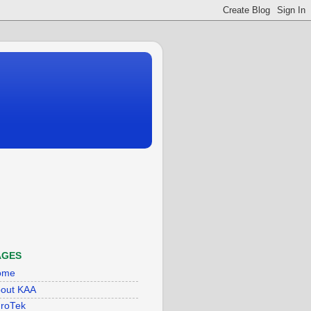
AGES
ome
out KAA
roTek