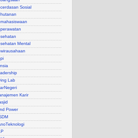
cerdasan Sosial
hutanan
mahasiswaan
perawatan
sehatan
sehatan Mental
wirausahaan
pi
nsia
adership
ving Lab
arNegeri
najemen Karir
sjid
nd Power
SDM
noTeknologi
LP