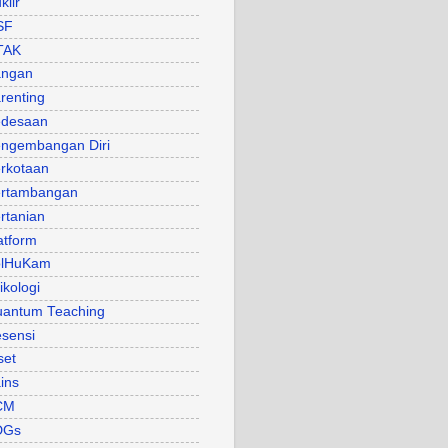
klir
SF
TAK
angan
renting
desaan
ngembangan Diri
rkotaan
rtambangan
rtanian
atform
olHuKam
ikologi
antum Teaching
sensi
set
ins
CM
DGs