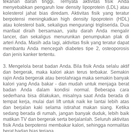
tekanan darah tinggi. Ternyata aktivitas fisik Anda
menyebabkan pengaruh low density lipoprotein (LDL) atau
kolesterol jahat bias diredam. Aktivitas fisik yang teratur
berpotensi meningkatkan high density lipoprotein (HDL)
atau kolesterol baik, sekaligus mengurangi trigliserida. Dua
manfaat diraih bersamaan, yaitu darah Anda mengalir
lancer, dan sekaligus menurunkan penumpukan plak di
arteri Anda. Masih ada lagi, aktivitas fisik yang teratur dapat
membantu Anda mencegah diabetes tipe 2, osteoporosis
dan jenis kanker tertentu.
3. Mengelola berat badan Anda. Bila fisik Anda selalu aktif
dan bergerak, maka kalori akan terus terbakar. Semakin
rajin Anda bergerak atau berolahraga maka semakin banyak
kalori yang Anda bakar - dan mudah untuk menjaga berat
badan Anda dalam kondisi normal. Beberapa cara
sederhana bisa dilakukan, misalnya saat Anda berada di
tempat kerja, mulai dari lift untuk naik ke lantai lebih atas
dan berjalan kaki selama istirahat makan siang. Ketika
sedang berada di rumah, jangan banyak duduk, lebih baik
matikan TV dan bergerak serta berjalanlah. Seluruh aktivitas
fisik Anda berpotensi membakar kalori, sehingga normalitas
berat badan bias terjaga.