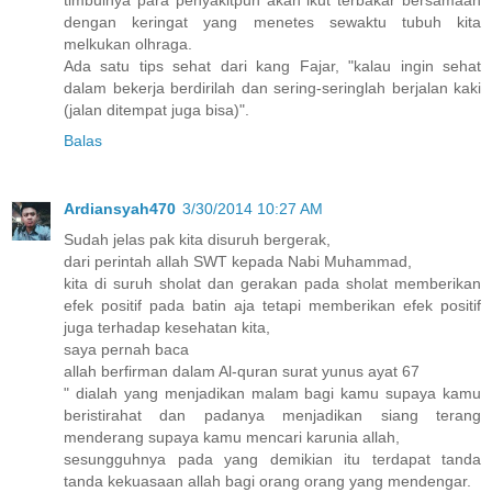
timbulnya para penyakitpun akan ikut terbakar bersamaan
dengan keringat yang menetes sewaktu tubuh kita
melkukan olhraga.
Ada satu tips sehat dari kang Fajar, "kalau ingin sehat
dalam bekerja berdirilah dan sering-seringlah berjalan kaki
(jalan ditempat juga bisa)".
Balas
Ardiansyah470
3/30/2014 10:27 AM
Sudah jelas pak kita disuruh bergerak,
dari perintah allah SWT kepada Nabi Muhammad,
kita di suruh sholat dan gerakan pada sholat memberikan
efek positif pada batin aja tetapi memberikan efek positif
juga terhadap kesehatan kita,
saya pernah baca
allah berfirman dalam Al-quran surat yunus ayat 67
" dialah yang menjadikan malam bagi kamu supaya kamu
beristirahat dan padanya menjadikan siang terang
menderang supaya kamu mencari karunia allah,
sesungguhnya pada yang demikian itu terdapat tanda
tanda kekuasaan allah bagi orang orang yang mendengar.