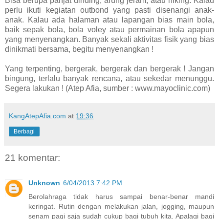
Bisa berupa panjat dinding, arung jeram, atau hiking. Kalau
perlu ikuti kegiatan outbond yang pasti disenangi anak-
anak. Kalau ada halaman atau lapangan bias main bola,
baik sepak bola, bola voley atau permainan bola apapun
yang menyenangkan. Banyak sekali aktivitas fisik yang bias
dinikmati bersama, begitu menyenangkan !
Yang terpenting, bergerak, bergerak dan bergerak ! Jangan
bingung, terlalu banyak rencana, atau sekedar menunggu.
Segera lakukan ! (Atep Afia, sumber : www.mayoclinic.com)
KangAtepAfia.com
at
19:36
Berbagi
21 komentar:
Unknown
6/04/2013 7:42 PM
Berolahraga tidak harus sampai benar-benar mandi
keringat. Rutin dengan melakukan jalan, jogging, maupun
senam pagi saja sudah cukup bagi tubuh kita. Apalagi bagi