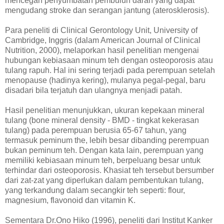
mencegah penyumbatan pembuluh darah yang dapat
mengudang stroke dan serangan jantung (aterosklerosis).
Para peneliti di Clinical Gerontology Unit, University of
Cambridge, Inggris (dalam American Journal of Clinical
Nutrition, 2000), melaporkan hasil penelitian mengenai
hubungan kebiasaan minum teh dengan osteoporosis atau
tulang rapuh. Hal ini sering terjadi pada perempuan setelah
menopause (hadinya kering), mulanya pegal-pegal, baru
disadari bila terjatuh dan ulangnya menjadi patah.
Hasil penelitian menunjukkan, ukuran kepekaan mineral
tulang (bone mineral density - BMD - tingkat kekerasan
tulang) pada perempuan berusia 65-67 tahun, yang
termasuk peminum the, lebih besar dibanding perempuan
bukan peminum teh. Dengan kata lain, perempuan yang
memiliki kebiasaan minum teh, berpeluang besar untuk
terhindar dari osteoporosis. Khasiat teh tersebut bersumber
dari zat-zat yang diperlukan dalam pembentukan tulang,
yang terkandung dalam secangkir teh seperti: flour,
magnesium, flavonoid dan vitamin K.
Sementara Dr.Ono Hiko (1996), peneliti dari Institut Kanker