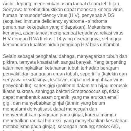
Aichi, Jepang, menemukan asam tanoat dalam teh hijau.
Senyawa tersebut dibuktikan dapat menekan kinerja virus
human immunodeficiency virus (HIV), penyebab AIDS
(acquired immune deficiency syndrome - sindroma
penurunan kekebalan yang didapatkan). Mekanisme
kerjanya, asam tanoat menghambat terjadinya rekasi virus
HIV dengan RNA limfosit T4 yang diserangnya, sehingga
kemunduran kualitas hidup pengidap HIV bias dihambat.
Selain sebagai penghalau dahaga, menyegarkan tubuh dan
pikiran, ternyata khasiat teh sangat banyak. Yang terpenting
ialah meningkatkan ketahanan tubuh terhadap beragam
penyakit dan gangguan organ tubuh, seperti flu (katekin dan
senyawa oksidasinya, teaflavin, dapat melumpuhkan virus
penyebab flu); karies gigi (polifenol dalam teh hijau merusak
ikatan sukrosa, sehingga bakteri Streptococcus sp, tidak
dapat membentuk asam organik, yang melarutkan email
gigi, dan menyebabkan ginjal (tannin yang belum
mengalami derivatisasi, dapat mencegah dan
menyembuhkan gangguan pada ginjal, karena mampu
menetralkan radikal hidroksil yang menyebabkan kesalahan
metabolisme pada ginjal), serangan jantung; stroke: AID,